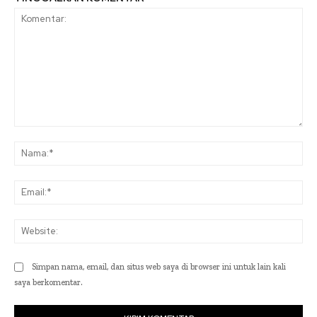
Komentar:
Na
Ema
Web
Simpan nama, email, dan situs web saya di browser ini untuk lain kali
saya berkomentar.