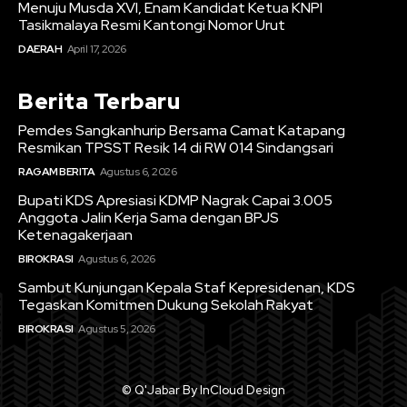
Menuju Musda XVI, Enam Kandidat Ketua KNPI
Tasikmalaya Resmi Kantongi Nomor Urut
DAERAH
April 17, 2026
Berita Terbaru
Pemdes Sangkanhurip Bersama Camat Katapang
Resmikan TPSST Resik 14 di RW 014 Sindangsari
RAGAM BERITA
Agustus 6, 2026
Bupati KDS Apresiasi KDMP Nagrak Capai 3.005
Anggota Jalin Kerja Sama dengan BPJS
Ketenagakerjaan
BIROKRASI
Agustus 6, 2026
Sambut Kunjungan Kepala Staf Kepresidenan, KDS
Tegaskan Komitmen Dukung Sekolah Rakyat
BIROKRASI
Agustus 5, 2026
© Q'Jabar By InCloud Design