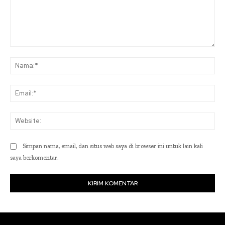
Komentar:
Na
Ema
Web
Simpan nama, email, dan situs web saya di browser ini untuk lain kali
saya berkomentar.