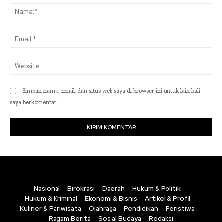
Na
Ema
Web
Simpan nama, email, dan situs web saya di browser ini untuk lain kali
saya berkomentar.
Nasional
Birokrasi
Daerah
Hukum & Politik
Hukum & Kriminal
Ekonomi & Bisnis
Artikel & Profil
Kuliner & Pariwisata
Olahraga
Pendidikan
Peristiwa
Ragam Berita
Sosial Budaya
Redaksi