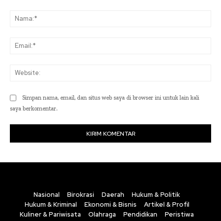
Komentar:
Na
Ema
Web
Simpan nama, email, dan situs web saya di browser ini untuk lain kali
saya berkomentar.
Nasional
Birokrasi
Daerah
Hukum & Politik
Hukum & Kriminal
Ekonomi & Bisnis
Artikel & Profil
Kuliner & Pariwisata
Olahraga
Pendidikan
Peristiwa