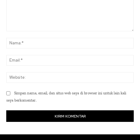
Komentar:
Na
Ema
Web
Simpan nama, email, dan situs web saya di browser ini untuk lain kali
saya berkomentar.