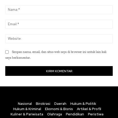
Komentar:
Na
Ema
Web
Simpan nama, email, dan situs web saya di browser ini untuk lain kali
saya berkomentar.
Nasional
Birokrasi
Daerah
Hukum & Politik
Hukum & Kriminal
Ekonomi & Bisnis
Artikel & Profil
Kuliner & Pariwisata
Olahraga
Pendidikan
Peristiwa