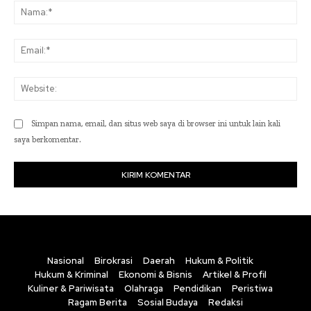
Na
Ema
Web
Simpan nama, email, dan situs web saya di browser ini untuk lain kali
saya berkomentar.
Nasional
Birokrasi
Daerah
Hukum & Politik
Hukum & Kriminal
Ekonomi & Bisnis
Artikel & Profil
Kuliner & Pariwisata
Olahraga
Pendidikan
Peristiwa
Ragam Berita
Sosial Budaya
Redaksi