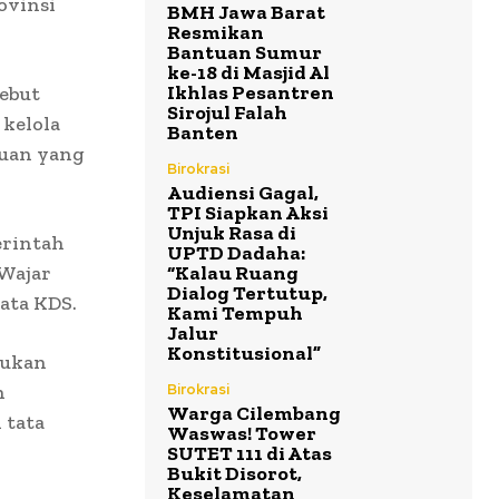
ovinsi
BMH Jawa Barat
Resmikan
Bantuan Sumur
ke-18 di Masjid Al
Ikhlas Pesantren
ebut
Sirojul Falah
 kelola
Banten
tuan yang
Birokrasi
Audiensi Gagal,
TPI Siapkan Aksi
Unjuk Rasa di
erintah
UPTD Dadaha:
 Wajar
“Kalau Ruang
Dialog Tertutup,
ata KDS.
Kami Tempuh
Jalur
Konstitusional”
bukan
h
Birokrasi
Warga Cilembang
 tata
Waswas! Tower
SUTET 111 di Atas
Bukit Disorot,
Keselamatan