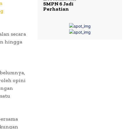
n
SMPN 6 Jadi
Perhatian
ng
alan secara
an hingga
ebelumnya,
oleh opini
engan
satu
bersama
ukungan