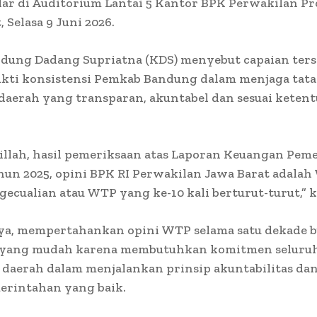
lar di Auditorium Lantai 5 Kantor BPK Perwakilan Pr
 Selasa 9 Juni 2026.
ndung Dadang Supriatna (KDS) menyebut capaian ters
kti konsistensi Pemkab Bandung dalam menjaga tata
daerah yang transparan, akuntabel dan sesuai keten
illah, hasil pemeriksaan atas Laporan Keuangan Pem
un 2025, opini BPK RI Perwakilan Jawa Barat adalah
ecualian atau WTP yang ke-10 kali berturut-turut,” k
a, mempertahankan opini WTP selama satu dekade 
 yang mudah karena membutuhkan komitmen seluru
daerah dalam menjalankan prinsip akuntabilitas dan
erintahan yang baik.