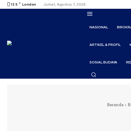
C
13.5
London
Jumat, Agustus 7, 2026
NASIONAL
BIROKR
ARTIKEL & PROFIL
SOSIAL BUDAYA
RE
Beranda
B