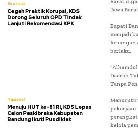
Barat dige
Birokrasi
Jawa Barat,
Cegah Praktik Korupsi, KDS
Dorong Seluruh OPD Tindak
Lanjuti Rekomendasi KPK
Bupati Ba
menjadi bu
keuangan 
berlaku.
“Alhamdul
Daerah Tah
Tanpa Peng
Nasional
Menurutny
Menuju HUT ke-81 RI, KDS Lepas
pekerjaan
Calon Paskibraka Kabupaten
perangkat 
Bandung Ikuti Pusdiklat
kelola pem