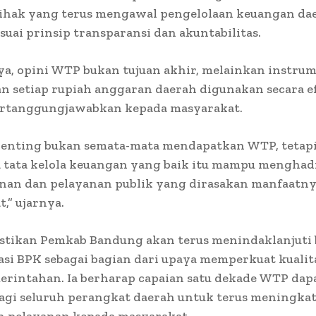
pihak yang terus mengawal pengelolaan keuangan da
esuai prinsip transparansi dan akuntabilitas.
a, opini WTP bukan tujuan akhir, melainkan instru
 setiap rupiah anggaran daerah digunakan secara ef
ertanggungjawabkan kepada masyarakat.
penting bukan semata-mata mendapatkan WTP, tetap
 tata kelola keuangan yang baik itu mampu menghad
an dan pelayanan publik yang dirasakan manfaatny
,” ujarnya.
tikan Pemkab Bandung akan terus menindaklanjuti 
i BPK sebagai bagian dari upaya memperkuat kualita
erintahan. Ia berharap capaian satu dekade WTP dap
bagi seluruh perangkat daerah untuk terus meningka