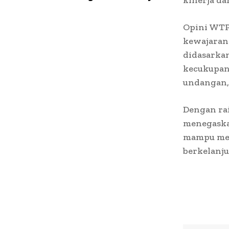
kinerja da
Opini WTP
kewajaran 
didasarka
kecukupan
undangan, 
Dengan ra
menegaskan
mampu menj
berkelanju