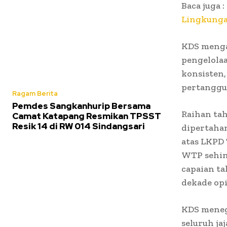
Baca juga :
Lingkunga
KDS menga
pengelolaa
konsisten,
pertanggu
Ragam Berita
Pemdes Sangkanhurip Bersama
Raihan tah
Camat Katapang Resmikan TPSST
Resik 14 di RW 014 Sindangsari
dipertaha
atas LKPD
WTP sehin
capaian t
dekade opi
KDS meneg
seluruh j