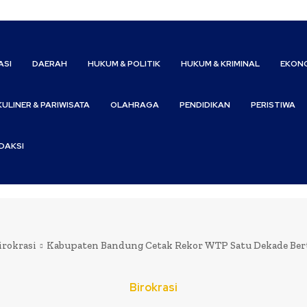
ASI
DAERAH
HUKUM & POLITIK
HUKUM & KRIMINAL
EKONO
KULINER & PARIWISATA
OLAHRAGA
PENDIDIKAN
PERISTIWA
DAKSI
irokrasi
Kabupaten Bandung Cetak Rekor WTP Satu Dekade Ber
Birokrasi