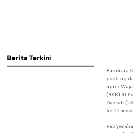
Berita Terkini
Bandung Q
penting d
opini Waj
(BPK) RI 
Daerah (L
ke-10 seca
Penyeraha