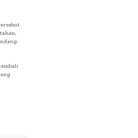
tersebut
tahan,
undang-
kembali
yang
a