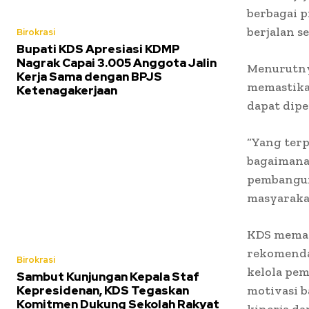
berbagai 
berjalan s
Birokrasi
Bupati KDS Apresiasi KDMP
Nagrak Capai 3.005 Anggota Jalin
Menurutny
Kerja Sama dengan BPJS
memastikan
Ketenagakerjaan
dapat dip
“Yang ter
bagaimana
pembangun
masyarakat
KDS memas
rekomendas
Birokrasi
kelola pem
Sambut Kunjungan Kepala Staf
Kepresidenan, KDS Tegaskan
motivasi 
Komitmen Dukung Sekolah Rakyat