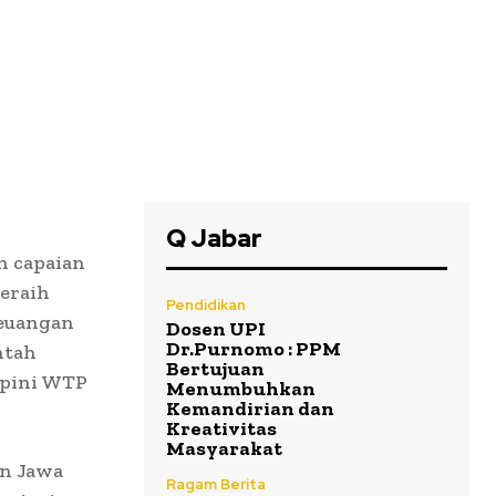
Q Jabar
n capaian
eraih
Pendidikan
Keuangan
Dosen UPI
Dr.Purnomo : PPM
ntah
Bertujuan
opini WTP
Menumbuhkan
Kemandirian dan
Kreativitas
Masyarakat
an Jawa
Ragam Berita