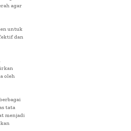
erah agar
men untuk
ektif dan
i
irkan
a oleh
berbagai
s tata
at menjadi
tkan