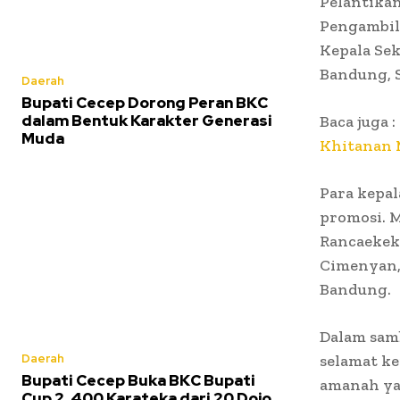
Pelantikan
Pengambil
Kepala Se
Bandung, S
Daerah
Bupati Cecep Dorong Peran BKC
dalam Bentuk Karakter Generasi
Baca juga :
Muda
Khitanan M
Para kepal
promosi. M
Rancaekek
Cimenyan,
Bandung.
Dalam sam
Daerah
selamat ke
Bupati Cecep Buka BKC Bupati
amanah ya
Cup 2, 400 Karateka dari 20 Dojo