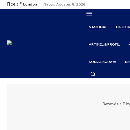
C
26.3
London
Sabtu, Agustus 8, 2026
NASIONAL
BIROKR
ARTIKEL & PROFIL
SOSIAL BUDAYA
RE
Beranda
Bir