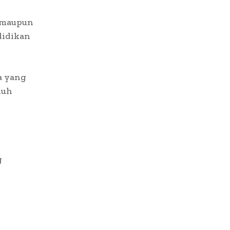
 maupun
didikan
a yang
nuh
g