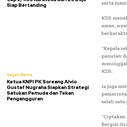
serta mam
Siap Bertanding
KDS menek
aman, nya
berkarakte
“Kepala se
panutan da
meninggalk
KDS.
Ragam Berita
Ketua KNPI PK Soreang Alvio
Ia juga m
Gustaf Nugraha Siapkan Strategi
Satukan Pemuda dan Tekan
pemerinta
Pengangguran
salah satu
“Ciptakan
Bergizi Gr