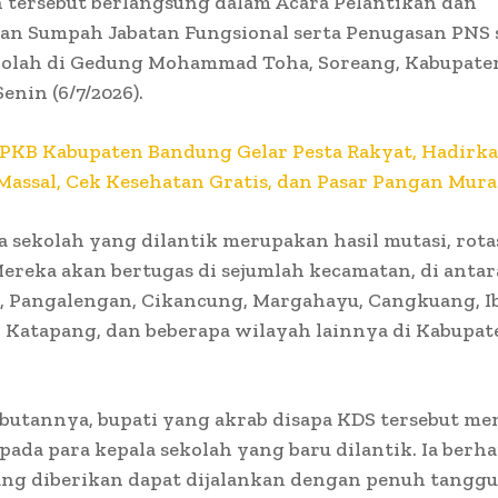
 tersebut berlangsung dalam Acara Pelantikan dan
an Sumpah Jabatan Fungsional serta Penugasan PNS 
kolah di Gedung Mohammad Toha, Soreang, Kabupate
enin (6/7/2026).
PKB Kabupaten Bandung Gelar Pesta Rakyat, Hadirk
assal, Cek Kesehatan Gratis, dan Pasar Pangan Mur
a sekolah yang dilantik merupakan hasil mutasi, rota
ereka akan bertugas di sejumlah kecamatan, di anta
, Pangalengan, Cikancung, Margahayu, Cangkuang, I
 Katapang, dan beberapa wilayah lainnya di Kabupat
butannya, bupati yang akrab disapa KDS tersebut m
pada para kepala sekolah yang baru dilantik. Ia berh
ng diberikan dapat dijalankan dengan penuh tangg