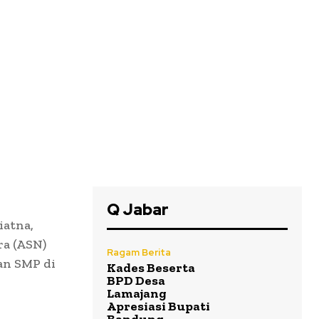
Q Jabar
atna,
ra (ASN)
Ragam Berita
an SMP di
Kades Beserta
BPD Desa
Lamajang
Apresiasi Bupati