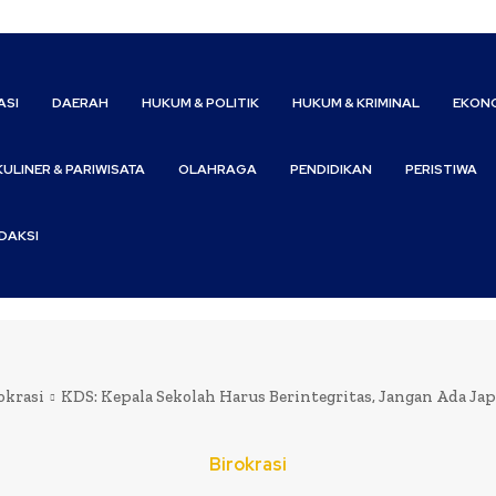
ASI
DAERAH
HUKUM & POLITIK
HUKUM & KRIMINAL
EKONO
KULINER & PARIWISATA
OLAHRAGA
PENDIDIKAN
PERISTIWA
DAKSI
okrasi
KDS: Kepala Sekolah Harus Berintegritas, Jangan Ada Ja
Birokrasi