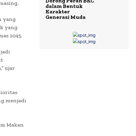
Dorong Peran BKC
masing.
dalam Bentuk
Karakter
Generasi Muda
h yang
ik yang
mas 2045.
jadi
at
” ujar
ioritas
ng menjadi
ram Makan