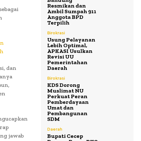
Bandung
Resmikan dan
sebagai
Ambil Sumpah 911
Anggota BPD
n
Terpilih
Birokrasi
Usung Pelayanan
an
Lebih Optimal,
APKASI Usulkan
ah
Revisi UU
Pemerintahan
si, dan
Daerah
ranya
Birokrasi
bun,
KDS Dorong
Muslimat NU
en
Perkuat Peran
Pemberdayaan
Umat dan
Pembangunan
engucapkan
SDM
arap
Daerah
ung jawab
Bupati Cecep