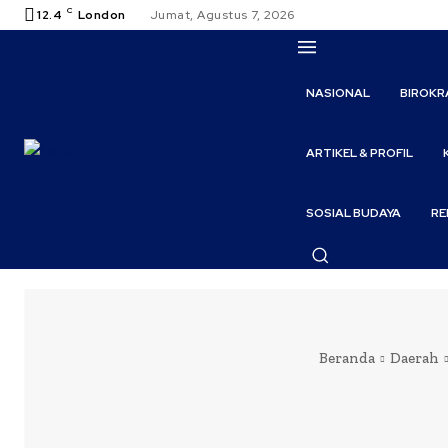
C
12.4
London
Jumat, Agustus 7, 2026
NASIONAL
BIROKR
ARTIKEL & PROFIL
SOSIAL BUDAYA
RE
Beranda
Daerah