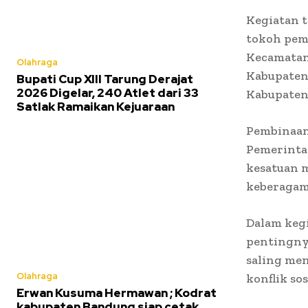
Kegiatan t
tokoh pem
Kecamatan 
Olahraga
Kabupaten 
Bupati Cup XIII Tarung Derajat
2026 Digelar, 240 Atlet dari 33
Kabupaten
Satlak Ramaikan Kejuaraan
Pembinaan
Pemerinta
kesatuan m
keberagam
Dalam keg
pentingny
saling me
Olahraga
konflik so
Erwan Kusuma Hermawan ; Kodrat
kabupaten Bandung siap cetak