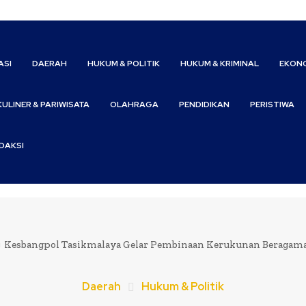
ASI
DAERAH
HUKUM & POLITIK
HUKUM & KRIMINAL
EKONO
KULINER & PARIWISATA
OLAHRAGA
PENDIDIKAN
PERISTIWA
DAKSI
Kesbangpol Tasikmalaya Gelar Pembinaan Kerukunan Beragama 
Daerah
Hukum & Politik