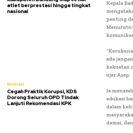
Kepala Ba
atlet berprestasi hingga tingkat
mengataka
nasional
penting d
Menurutny
komunikasi
“Kerukuna
ada janga
kekuatan 
ujar Asep.
Birokrasi
Ia menamb
Cegah Praktik Korupsi, KDS
Dorong Seluruh OPD Tindak
edukasi b
Lanjuti Rekomendasi KPK
dalam keh
masyaraka
damai, da