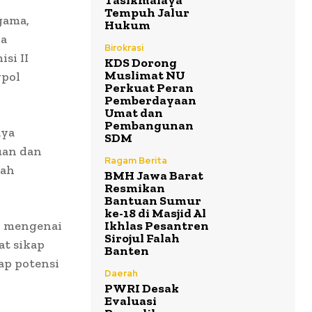
Tasikmalaya
Tempuh Jalur
gama,
Hukum
ka
Birokrasi
si II
KDS Dorong
Muslimat NU
gpol
Perkuat Peran
Pemberdayaan
Umat dan
Pembangunan
aya
SDM
uan dan
Ragam Berita
gah
BMH Jawa Barat
Resmikan
Bantuan Sumur
ke-18 di Masjid Al
n mengenai
Ikhlas Pesantren
Sirojul Falah
t sikap
Banten
ap potensi
Daerah
PWRI Desak
Evaluasi