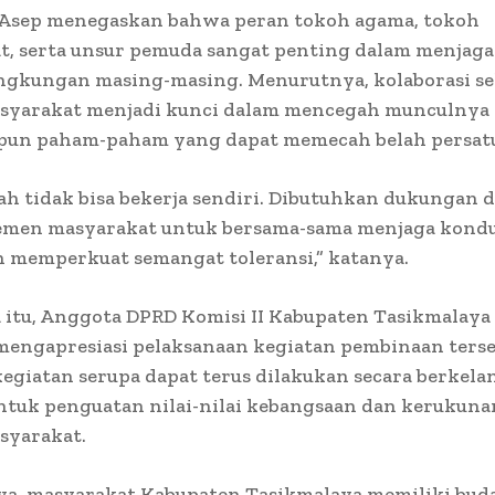
u, Asep menegaskan bahwa peran tokoh agama, tokoh
, serta unsur pemuda sangat penting dalam menjaga 
lingkungan masing-masing. Menurutnya, kolaborasi s
syarakat menjadi kunci dalam mencegah munculnya
upun paham-paham yang dapat memecah belah persat
h tidak bisa bekerja sendiri. Dibutuhkan dukungan d
lemen masyarakat untuk bersama-sama menjaga kondu
n memperkuat semangat toleransi,” katanya.
itu, Anggota DPRD Komisi II Kabupaten Tasikmalaya 
,. mengapresiasi pelaksanaan kegiatan pembinaan terse
egiatan serupa dapat terus dilakukan secara berkela
ntuk penguatan nilai-nilai kebangsaan dan kerukuna
syarakat.
a, masyarakat Kabupaten Tasikmalaya memiliki bud