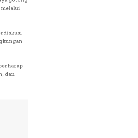
 melalui
erdiskusi
ngkungan
 berharap
n, dan