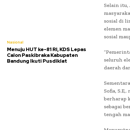
Selain it
masyarakat
sosial di 
elemen ma
sosial ma
Nasional
Menuju HUT ke-81 RI, KDS Lepas
“Pemerinta
Calon Paskibraka Kabupaten
seluruh e
Bandung Ikuti Pusdiklat
daerah da
Sementara 
Sofia, S.E
berharap k
sebagai be
tengah ma
Menurutny