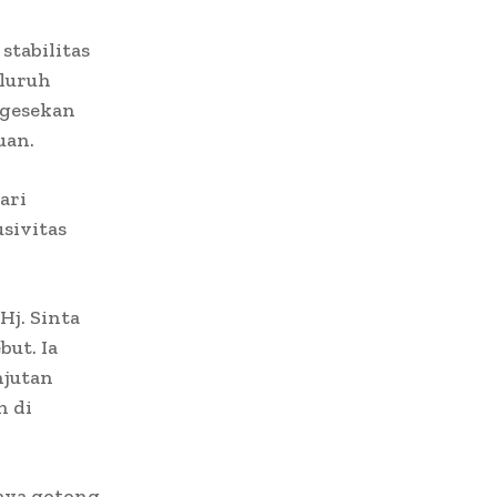
stabilitas
eluruh
 gesekan
uan.
ari
sivitas
Hj. Sinta
but. Ia
njutan
n di
aya gotong