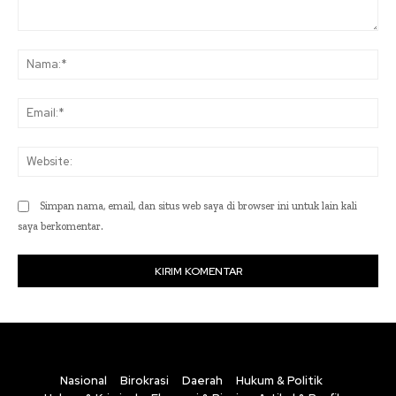
Komentar:
Na
Ema
Web
Simpan nama, email, dan situs web saya di browser ini untuk lain kali
saya berkomentar.
Nasional
Birokrasi
Daerah
Hukum & Politik