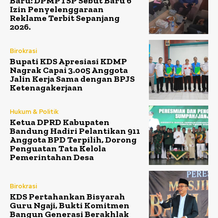
Baru: DPMPTSP Sebut Baru 6
Izin Penyelenggaraan
Reklame Terbit Sepanjang
2026.
Birokrasi
Bupati KDS Apresiasi KDMP
Nagrak Capai 3.005 Anggota
Jalin Kerja Sama dengan BPJS
Ketenagakerjaan
Hukum & Politik
Ketua DPRD Kabupaten
Bandung Hadiri Pelantikan 911
Anggota BPD Terpilih, Dorong
Penguatan Tata Kelola
Pemerintahan Desa
Birokrasi
KDS Pertahankan Bisyarah
Guru Ngaji, Bukti Komitmen
Bangun Generasi Berakhlak