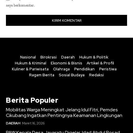
saya berkomentar.
Nasional
Birokrasi
Daerah
Hukum & Politik
Hukum & Kriminal
Ekonomi & Bisnis
Artikel & Profil
Kuliner & Pariwisata
Olahraga
Pendidikan
Peristiwa
Ragam Berita
Sosial Budaya
Redaksi
Berita Populer
Mobilitas Warga Meningkat Jelang Idul Fitri, Pemdes
Cikubang Ingatkan Pentingnya Keamanan Lingkungan
DAERAH
Maret 16, 2026
PAW Kepala Desa Jayaratu Digelar, Idad Abdul Rosad