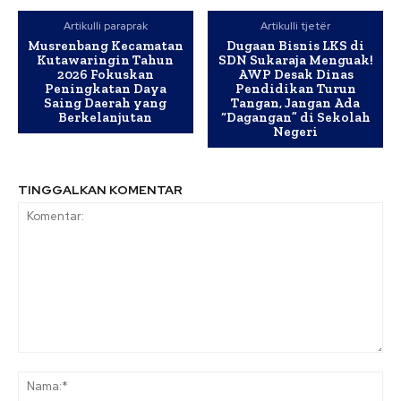
Artikulli paraprak
Artikulli tjetër
Musrenbang Kecamatan
Dugaan Bisnis LKS di
Kutawaringin Tahun
SDN Sukaraja Menguak!
2026 Fokuskan
AWP Desak Dinas
Peningkatan Daya
Pendidikan Turun
Saing Daerah yang
Tangan, Jangan Ada
Berkelanjutan
“Dagangan” di Sekolah
Negeri
TINGGALKAN KOMENTAR
Komentar:
Na