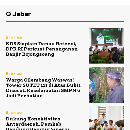
Q Jabar
Birokrasi
KDS Siapkan Danau Retensi,
DPR RI Perkuat Penanganan
Banjir Bojongsoang
Birokrasi
Warga Cilembang Waswas!
Tower SUTET 111 di Atas Bukit
Disorot, Keselamatan SMPN 6
Jadi Perhatian
Birokrasi
Dukung Konektivitas
Antardaerah, Pemkab
Bandung Bangun Sinergi