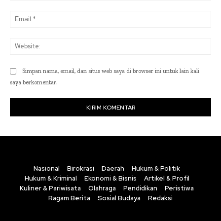
Ema
Web
Simpan nama, email, dan situs web saya di browser ini untuk lain kali
saya berkomentar.
Nasional
Birokrasi
Daerah
Hukum & Politik
Hukum & Kriminal
Ekonomi & Bisnis
Artikel & Profil
Kuliner & Pariwisata
Olahraga
Pendidikan
Peristiwa
Ragam Berita
Sosial Budaya
Redaksi