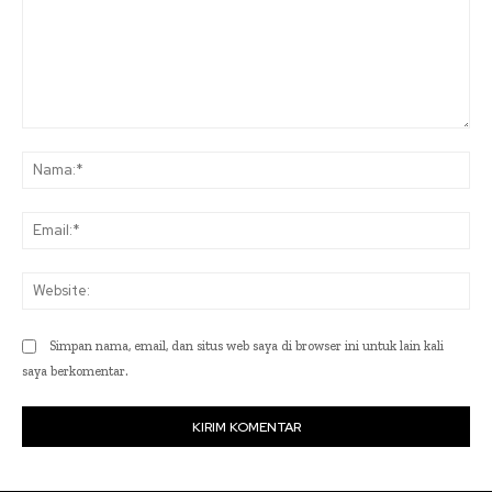
Komentar:
Na
Ema
Web
Simpan nama, email, dan situs web saya di browser ini untuk lain kali
saya berkomentar.