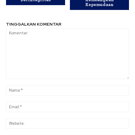
Kepemudaan
TINGGALKAN KOMENTAR
Komentar:
Na
Ema
Web