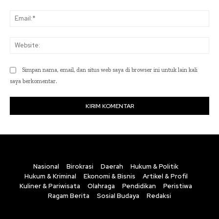
Ema
Web
Simpan nama, email, dan situs web saya di browser ini untuk lain kali
saya berkomentar.
Nasional
Birokrasi
Daerah
Hukum & Politik
Hukum & Kriminal
Ekonomi & Bisnis
Artikel & Profil
Kuliner & Pariwisata
Olahraga
Pendidikan
Peristiwa
Ragam Berita
Sosial Budaya
Redaksi