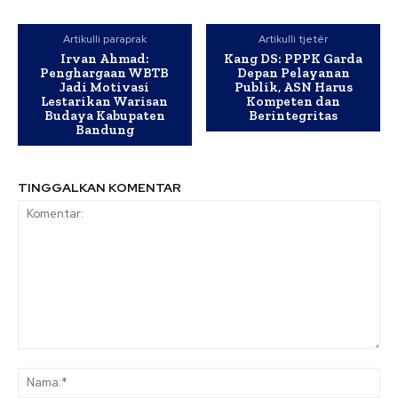
Artikulli paraprak
Artikulli tjetër
Irvan Ahmad:
Kang DS: PPPK Garda
Penghargaan WBTB
Depan Pelayanan
Jadi Motivasi
Publik, ASN Harus
Lestarikan Warisan
Kompeten dan
Budaya Kabupaten
Berintegritas
Bandung
TINGGALKAN KOMENTAR
Komentar:
Na