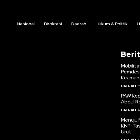
Nasional
Birokrasi
Daerah
Hukum & Politik
H
Beri
Mobilita
Pemdes 
Keamana
DAERAH
M
PAW Kepa
Abdul R
DAERAH
A
Menuju 
KNPI Ta
Urut