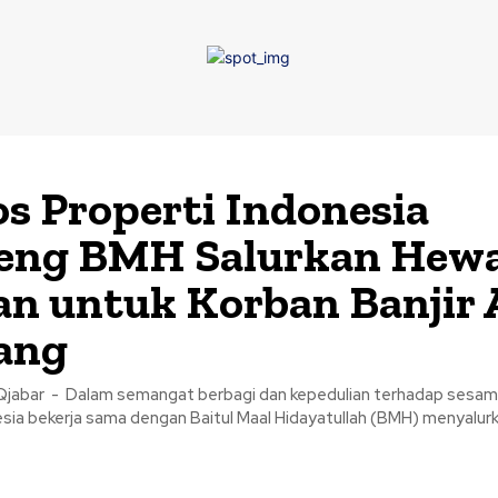
os Properti Indonesia
eng BMH Salurkan Hew
n untuk Korban Banjir 
ang
jabar - Dalam semangat berbagi dan kepedulian terhadap sesam
sia bekerja sama dengan Baitul Maal Hidayatullah (BMH) menyalurk