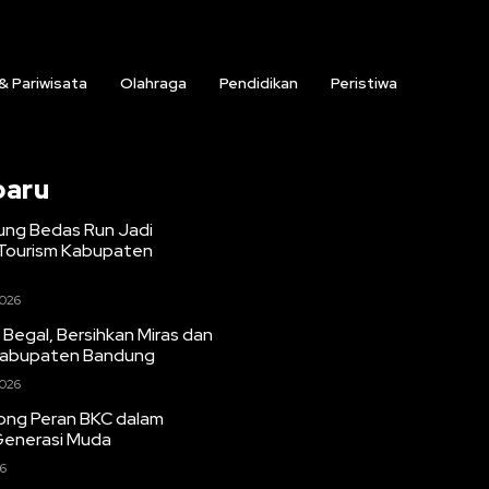
 & Pariwisata
Olahraga
Pendidikan
Peristiwa
baru
ng Bedas Run Jadi
Tourism Kabupaten
2026
 Begal, Bersihkan Miras dan
Kabupaten Bandung
2026
ong Peran BKC dalam
Generasi Muda
6