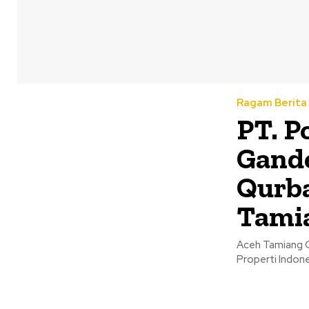
Ragam Berita
PT. P
Gand
Qurba
Tami
Aceh Tamiang Q
Properti Indone