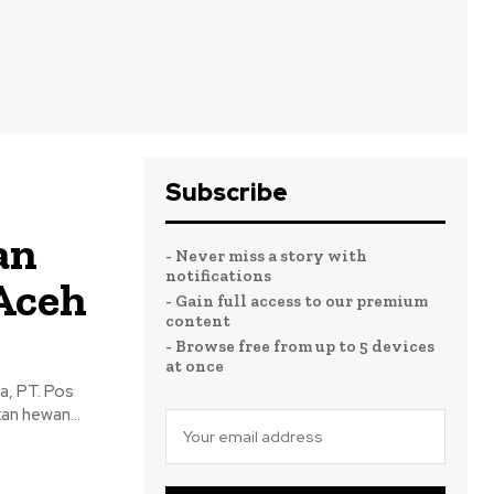
Subscribe
an
- Never miss a story with
notifications
Aceh
- Gain full access to our premium
content
- Browse free from up to 5 devices
at once
a, PT. Pos
an hewan...