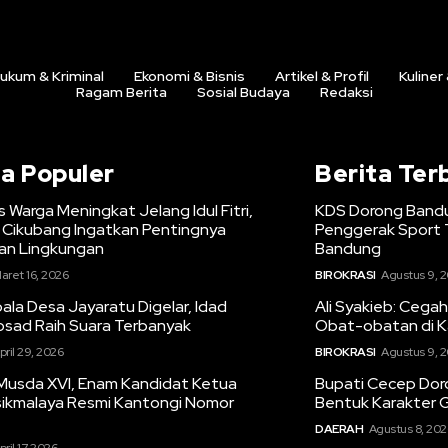
ukum & Kriminal
Ekonomi & Bisnis
Artikel & Profil
Kuliner
Ragam Berita
Sosial Budaya
Redaksi
ta Populer
Berita Ter
s Warga Meningkat Jelang Idul Fitri,
KDS Dorong Bandu
Cikubang Ingatkan Pentingnya
Penggerak Sport 
n Lingkungan
Bandung
aret 16, 2026
BIROKRASI
Agustus 9, 
la Desa Jayaratu Digelar, Idad
Ali Syakieb: Cegah
osad Raih Suara Terbanyak
Obat-obatan di 
pril 29, 2026
BIROKRASI
Agustus 9, 
Musda XVI, Enam Kandidat Ketua
Bupati Cecep Dor
sikmalaya Resmi Kantongi Nomor
Bentuk Karakter 
DAERAH
Agustus 8, 202