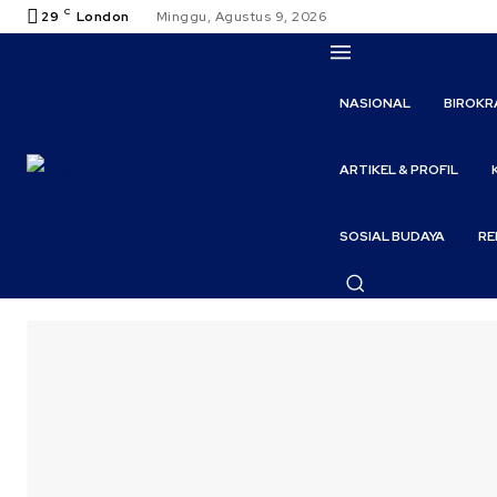
C
29
London
Minggu, Agustus 9, 2026
NASIONAL
BIROKR
ARTIKEL & PROFIL
SOSIAL BUDAYA
RE