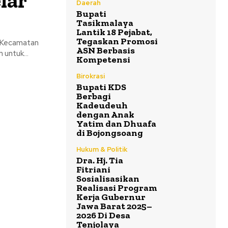
lar
Daerah
Bupati
Tasikmalaya
Lantik 18 Pejabat,
Tegaskan Promosi
a Kecamatan
ASN Berbasis
untuk...
Kompetensi
Birokrasi
Bupati KDS
Berbagi
Kadeudeuh
dengan Anak
Yatim dan Dhuafa
di Bojongsoang
Hukum & Politik
Dra. Hj. Tia
Fitriani
Sosialisasikan
Realisasi Program
Kerja Gubernur
Jawa Barat 2025–
2026 Di Desa
Tenjolaya