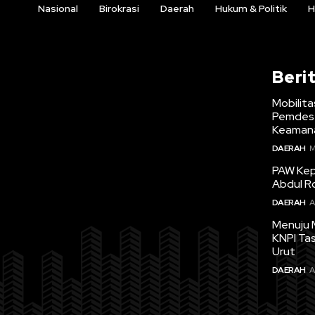
Nasional
Birokrasi
Daerah
Hukum & Politik
H
Beri
Mobilita
Pemdes 
Keamana
DAERAH
M
PAW Kepa
Abdul R
DAERAH
A
Menuju 
KNPI Ta
Urut
DAERAH
A