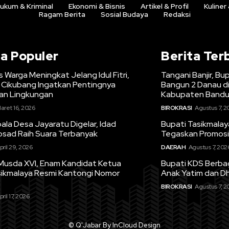
ukum & Kriminal
Ekonomi & Bisnis
Artikel & Profil
Kuliner
Ragam Berita
Sosial Budaya
Redaksi
ta Populer
Berita Ter
s Warga Meningkat Jelang Idul Fitri,
Tangani Banjir, B
Cikubang Ingatkan Pentingnya
Bangun 2 Danau d
n Lingkungan
Kabupaten Band
aret 16, 2026
BIROKRASI
Agustus 7, 2
la Desa Jayaratu Digelar, Idad
Bupati Tasikmalaya
osad Raih Suara Terbanyak
Tegaskan Promosi
pril 29, 2026
DAERAH
Agustus 7, 202
Musda XVI, Enam Kandidat Ketua
Bupati KDS Berb
sikmalaya Resmi Kantongi Nomor
Anak Yatim dan D
BIROKRASI
Agustus 7, 2
pril 17, 2026
© Q'Jabar By InCloud Design