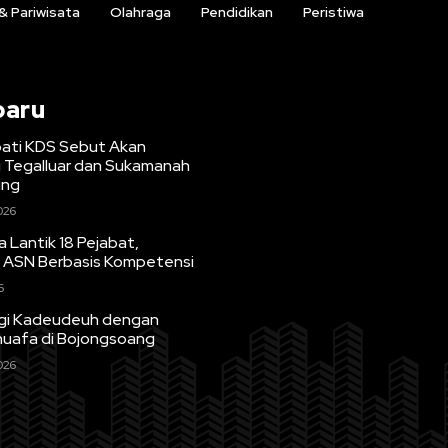
 & Pariwisata
Olahraga
Pendidikan
Peristiwa
baru
upati KDS Sebut Akan
i Tegalluar dan Sukamanah
ung
026
 Lantik 18 Pejabat,
 ASN Berbasis Kompetensi
6
agi Kadeudeuh dengan
huafa di Bojongsoang
026