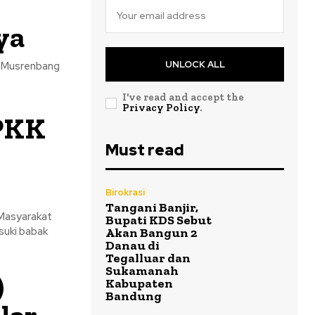
ya
UNLOCK ALL
g Musrenbang
I've read and accept the
Privacy Policy
.
 PKK
Must read
Birokrasi
Tangani Banjir,
Masyarakat
Bupati KDS Sebut
uki babak
Akan Bangun 2
Danau di
Tegalluar dan
Sukamanah
)
Kabupaten
Bandung