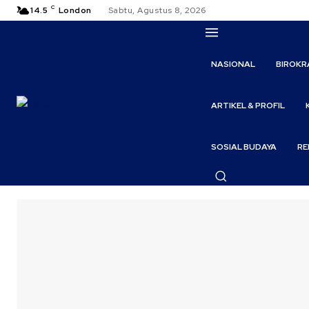
C
14.5
London
Sabtu, Agustus 8, 2026
NASIONAL
BIROKR
ARTIKEL & PROFIL
SOSIAL BUDAYA
RE