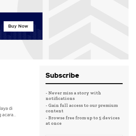
Subscribe
- Never miss a story with
notifications
- Gain full access to our premium
aya di
content
acara...
- Browse free from up to 5 devices
at once