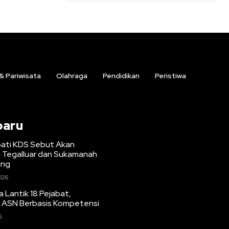
 & Pariwisata
Olahraga
Pendidikan
Peristiwa
baru
upati KDS Sebut Akan
i Tegalluar dan Sukamanah
ung
026
 Lantik 18 Pejabat,
 ASN Berbasis Kompetensi
6