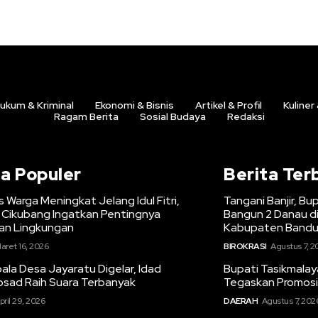
ukum & Kriminal
Ekonomi & Bisnis
Artikel & Profil
Kuliner
Ragam Berita
Sosial Budaya
Redaksi
ta Populer
Berita Ter
s Warga Meningkat Jelang Idul Fitri,
Tangani Banjir, B
Cikubang Ingatkan Pentingnya
Bangun 2 Danau d
n Lingkungan
Kabupaten Band
aret 16, 2026
BIROKRASI
Agustus 7, 2
la Desa Jayaratu Digelar, Idad
Bupati Tasikmalaya
osad Raih Suara Terbanyak
Tegaskan Promosi
pril 29, 2026
DAERAH
Agustus 7, 202