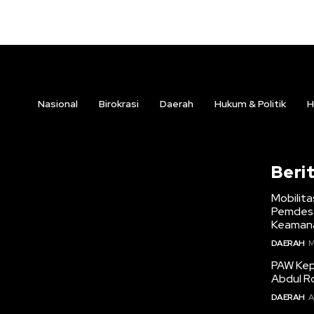
Nasional
Birokrasi
Daerah
Hukum & Politik
H
Beri
Mobilita
Pemdes 
Keamana
DAERAH
M
PAW Kepa
Abdul R
DAERAH
A