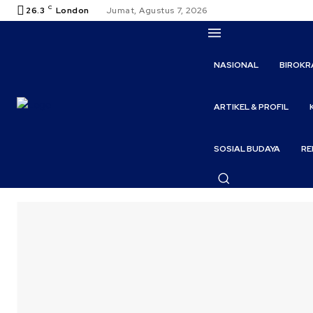
C
26.3
London
Jumat, Agustus 7, 2026
NASIONAL
BIROKR
ARTIKEL & PROFIL
SOSIAL BUDAYA
RE