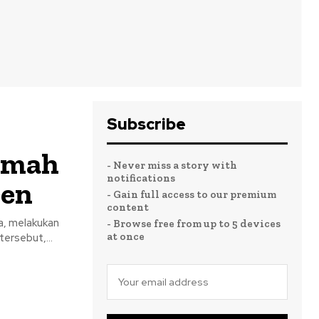
Subscribe
Rumah
- Never miss a story with
notifications
ren
- Gain full access to our premium
content
a, melakukan
- Browse free from up to 5 devices
at once
ersebut,...