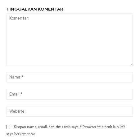
TINGGALKAN KOMENTAR
Komentar:
Na
Ema
Web
Simpan nama, email, dan situs web saya di browser ini untuk lain kali
saya berkomentar.