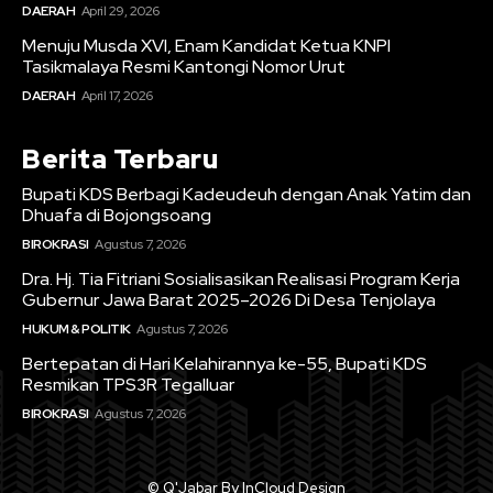
DAERAH
April 29, 2026
Menuju Musda XVI, Enam Kandidat Ketua KNPI
Tasikmalaya Resmi Kantongi Nomor Urut
DAERAH
April 17, 2026
Berita Terbaru
Bupati KDS Berbagi Kadeudeuh dengan Anak Yatim dan
Dhuafa di Bojongsoang
BIROKRASI
Agustus 7, 2026
Dra. Hj. Tia Fitriani Sosialisasikan Realisasi Program Kerja
Gubernur Jawa Barat 2025–2026 Di Desa Tenjolaya
HUKUM & POLITIK
Agustus 7, 2026
Bertepatan di Hari Kelahirannya ke-55, Bupati KDS
Resmikan TPS3R Tegalluar
BIROKRASI
Agustus 7, 2026
© Q'Jabar By InCloud Design