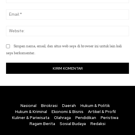
Ema
Web
Simpan nama, email, dan situs web saya di browser ini untuk lain kali
saya berkomentar.
Nasional
Birokrasi
Daerah
Hukum & Politik
Hukum & Kriminal
Ekonomi & Bisnis
Artikel & Profil
Kuliner & Pariwisata
Olahraga
Pendidikan
Peristiwa
Ragam Berita
Sosial Budaya
Redaksi