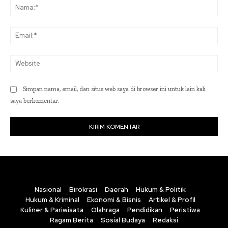
Na
Ema
Web
Simpan nama, email, dan situs web saya di browser ini untuk lain kali
saya berkomentar.
Nasional
Birokrasi
Daerah
Hukum & Politik
Hukum & Kriminal
Ekonomi & Bisnis
Artikel & Profil
Kuliner & Pariwisata
Olahraga
Pendidikan
Peristiwa
Ragam Berita
Sosial Budaya
Redaksi