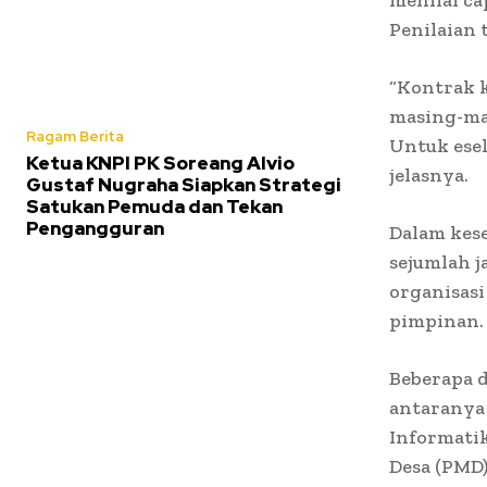
Penilaian 
“Kontrak k
masing-mas
Ragam Berita
Untuk esel
Ketua KNPI PK Soreang Alvio
jelasnya.
Gustaf Nugraha Siapkan Strategi
Satukan Pemuda dan Tekan
Pengangguran
Dalam kes
sejumlah j
organisasi
pimpinan.
Beberapa d
antaranya
Informati
Desa (PMD)