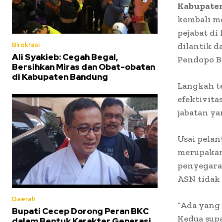
Kabupaten
kembali me
pejabat di
dilantik d
Birokrasi
Ali Syakieb: Cegah Begal,
Pendopo Ba
Bersihkan Miras dan Obat-obatan
di Kabupaten Bandung
Langkah t
efektivita
jabatan ya
Usai pelan
merupakan
penyegaran
ASN tidak
Daerah
“Ada yang 
Bupati Cecep Dorong Peran BKC
Kedua supa
dalam Bentuk Karakter Generasi