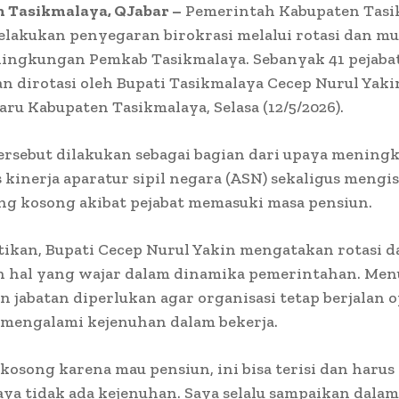
 Tasikmalaya, QJabar –
Pemerintah Kabupaten Tasi
lakukan penyegaran birokrasi melalui rotasi dan mu
 lingkungan Pemkab Tasikmalaya. Sebanyak 41 pejaba
an dirotasi oleh Bupati Tasikmalaya Cecep Nurul Yaki
ru Kabupaten Tasikmalaya, Selasa (12/5/2026).
ersebut dilakukan sebagai bagian dari upaya mening
s kinerja aparatur sipil negara (ASN) sekaligus mengi
ng kosong akibat pejabat memasuki masa pensiun.
tikan, Bupati Cecep Nurul Yakin mengatakan rotasi d
 hal yang wajar dalam dinamika pemerintahan. Men
 jabatan diperlukan agar organisasi tetap berjalan 
 mengalami kejenuhan dalam bekerja.
kosong karena mau pensiun, ini bisa terisi dan harus 
ya tidak ada kejenuhan. Saya selalu sampaikan dalam