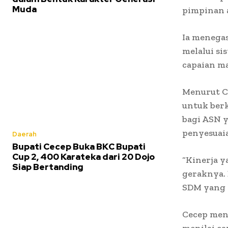
Muda
pimpinan a
Ia menegas
melalui si
capaian m
Menurut Ce
untuk ber
bagi ASN 
penyesuaia
Daerah
Bupati Cecep Buka BKC Bupati
Cup 2, 400 Karateka dari 20 Dojo
“Kinerja 
Siap Bertanding
geraknya. 
SDM yang l
Cecep men
menilai ca