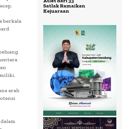
Atlet dari 33
ecep.
Satlak Ramaikan
Kejuaraan
a berkala
oard
 peluang
mentara
kan
iliki.
ana arah
potensi
 dalam
a.