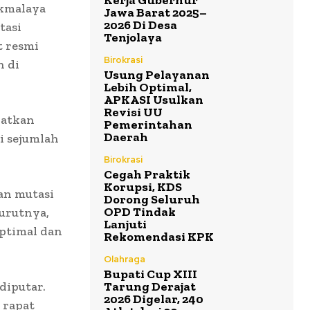
Kerja Gubernur
kmalaya
Jawa Barat 2025–
2026 Di Desa
tasi
Tenjolaya
t resmi
Birokrasi
n di
Usung Pelayanan
Lebih Optimal,
APKASI Usulkan
Revisi UU
katkan
Pemerintahan
Daerah
si sejumlah
Birokrasi
Cegah Praktik
Korupsi, KDS
an mutasi
Dorong Seluruh
OPD Tindak
urutnya,
Lanjuti
optimal dan
Rekomendasi KPK
Olahraga
Bupati Cup XIII
diputar.
Tarung Derajat
2026 Digelar, 240
 rapat