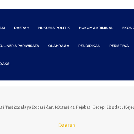
ASI
DAERAH
HUKUM & POLITIK
HUKUM & KRIMINAL
EKONO
KULINER & PARIWISATA
OLAHRAGA
PENDIDIKAN
PERISTIWA
DAKSI
ti Tasikmalaya Rotasi dan Mutasi 41 Pejabat, Cecep: Hindari Kej
Daerah