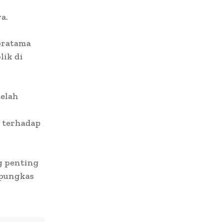
a.
pratama
lik di
telah
 terhadap
g penting
 pungkas