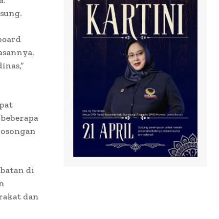
gsung.
board
asannya.
inas,”
pat
 beberapa
ekosongan
abatan di
n
rakat dan