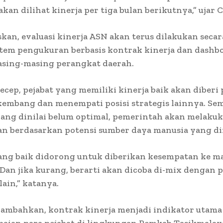
kan dilihat kinerja per tiga bulan berikutnya,” ujar C
kan, evaluasi kinerja ASN akan terus dilakukan secar
stem pengukuran berbasis kontrak kinerja dan dashb
asing-masing perangkat daerah.
cep, pejabat yang memiliki kinerja baik akan diberi
kembang dan menempati posisi strategis lainnya. Se
yang dinilai belum optimal, pemerintah akan melaku
n berdasarkan potensi sumber daya manusia yang dim
yang baik didorong untuk diberikan kesempatan ke m
Dan jika kurang, berarti akan dicoba di-mix dengan 
ain,” katanya.
ambahkan, kontrak kinerja menjadi indikator utama
paian para pejabat di lingkungan Pemkab Tasikmalay