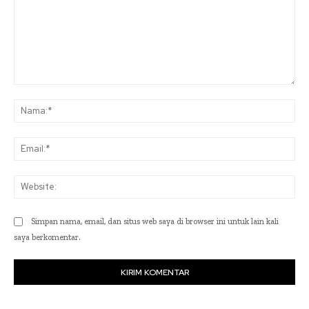
Komentar:
Na
Ema
Web
Simpan nama, email, dan situs web saya di browser ini untuk lain kali
saya berkomentar.