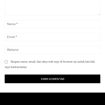
Komentar:
Na
Ema
Web
Simpan nama, email, dan situs web saya di browser ini untuk lain kali
saya berkomentar.