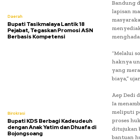
Bandung d
lapisan ma
Daerah
masyaraka
Bupati Tasikmalaya Lantik 18
menyediak
Pejabat, Tegaskan Promosi ASN
Berbasis Kompetensi
menghadap
“Melalui s
haknya un
yang mera
biaya,” uja
Aep Dedi d
Ia menamb
meliputi 
Birokrasi
proses huk
Bupati KDS Berbagi Kadeudeuh
dengan Anak Yatim dan Dhuafa di
ditujukan
Bojongsoang
bantuan h