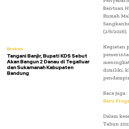
Penyebarl
Bantuan H
Rumah Mak
Sangkanhu
(2/6/2026).
Kegiatan 
Birokrasi
pemerinta
Tangani Banjir, Bupati KDS Sebut
Akan Bangun 2 Danau di Tegalluar
meningkat
dan Sukamanah Kabupaten
dimiliki,
Bandung
pendampin
Baca juga :
Baru Prog
Dalam kes
Tahun 202