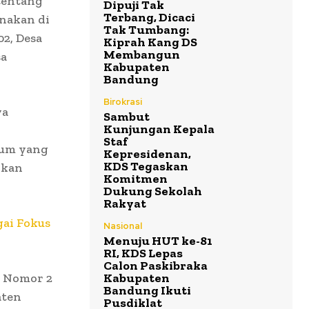
tentang
Dipuji Tak
Terbang, Dicaci
nakan di
Tak Tumbang:
2, Desa
Kiprah Kang DS
Membangun
sa
Kabupaten
Bandung
Birokrasi
ya
Sambut
Kunjungan Kepala
Staf
kum yang
Kepresidenan,
KDS Tegaskan
hkan
Komitmen
Dukung Sekolah
Rakyat
ai Fokus
Nasional
Menuju HUT ke-81
RI, KDS Lepas
Calon Paskibraka
a Nomor 2
Kabupaten
Bandung Ikuti
aten
Pusdiklat