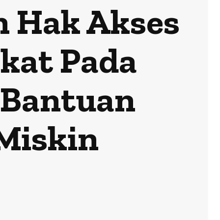
an Hak Akses
akat Pada
 Bantuan
Miskin