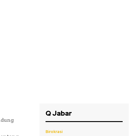
Q Jabar
ndung
Birokrasi