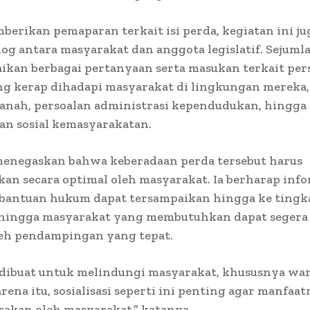
berikan pemaparan terkait isi perda, kegiatan ini j
log antara masyarakat dan anggota legislatif. Sejuml
kan berbagai pertanyaan serta masukan terkait per
g kerap dihadapi masyarakat di lingkungan mereka, 
tanah, persoalan administrasi kependudukan, hingga
an sosial kemasyarakatan.
menegaskan bahwa keberadaan perda tersebut harus
an secara optimal oleh masyarakat. Ia berharap info
bantuan hukum dapat tersampaikan hingga ke tingka
hingga masyarakat yang membutuhkan dapat segera
h pendampingan yang tepat.
i dibuat untuk melindungi masyarakat, khususnya wa
ena itu, sosialisasi seperti ini penting agar manfaat
sakan oleh masyarakat,” katanya.