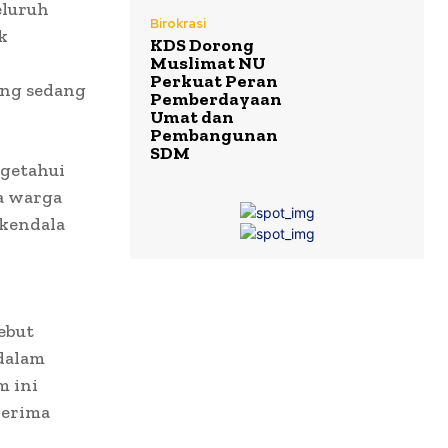
eluruh
Birokrasi
k
KDS Dorong
Muslimat NU
Perkuat Peran
ng sedang
Pemberdayaan
Umat dan
Pembangunan
SDM
ngetahui
a warga
kendala
ebut
dalam
m ini
nerima