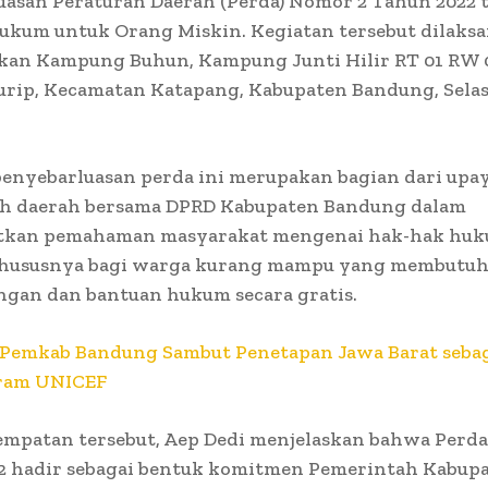
uasan Peraturan Daerah (Perda) Nomor 2 Tahun 2022 
ukum untuk Orang Miskin. Kegiatan tersebut dilaksa
an Kampung Buhun, Kampung Junti Hilir RT 01 RW 0
rip, Kecamatan Katapang, Kabupaten Bandung, Sela
penyebarluasan perda ini merupakan bagian dari upa
h daerah bersama DPRD Kabupaten Bandung dalam
kan pemahaman masyarakat mengenai hak-hak hu
 khususnya bagi warga kurang mampu yang membutu
gan dan bantuan hukum secara gratis.
Pemkab Bandung Sambut Penetapan Jawa Barat sebag
ram UNICEF
empatan tersebut, Aep Dedi menjelaskan bahwa Perd
2 hadir sebagai bentuk komitmen Pemerintah Kabup