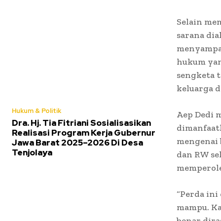
Selain mem
sarana dia
menyampai
hukum yan
sengketa 
keluarga d
Hukum & Politik
Aep Dedi 
Dra. Hj. Tia Fitriani Sosialisasikan
dimanfaatk
Realisasi Program Kerja Gubernur
mengenai 
Jawa Barat 2025–2026 Di Desa
Tenjolaya
dan RW se
memperole
“Perda in
mampu. Kar
benar dira