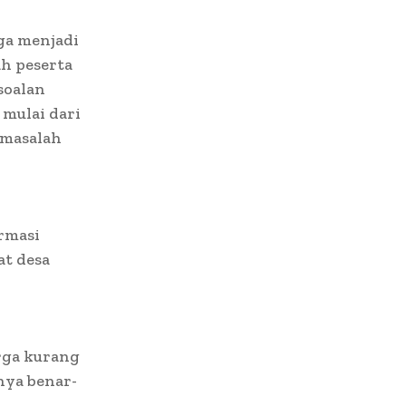
uga menjadi
ah peserta
soalan
mulai dari
 masalah
rmasi
t desa
rga kurang
nya benar-