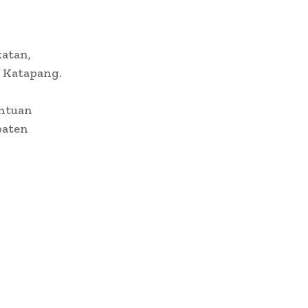
katan,
n Katapang.
antuan
paten