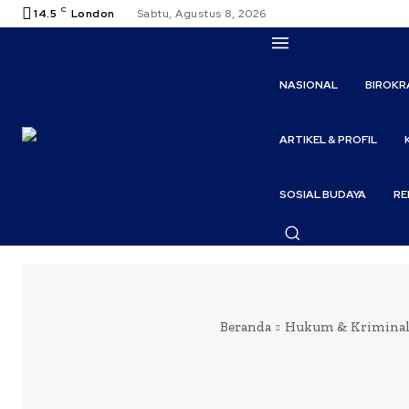
C
14.5
London
Sabtu, Agustus 8, 2026
NASIONAL
BIROKR
ARTIKEL & PROFIL
SOSIAL BUDAYA
RE
Beranda
Hukum & Krimina