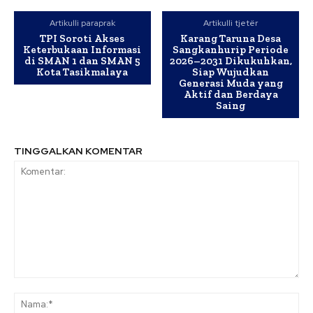
Artikulli paraprak
Artikulli tjetër
TPI Soroti Akses
Karang Taruna Desa
Keterbukaan Informasi
Sangkanhurip Periode
di SMAN 1 dan SMAN 5
2026–2031 Dikukuhkan,
Kota Tasikmalaya
Siap Wujudkan
Generasi Muda yang
Aktif dan Berdaya
Saing
TINGGALKAN KOMENTAR
Komentar:
Na