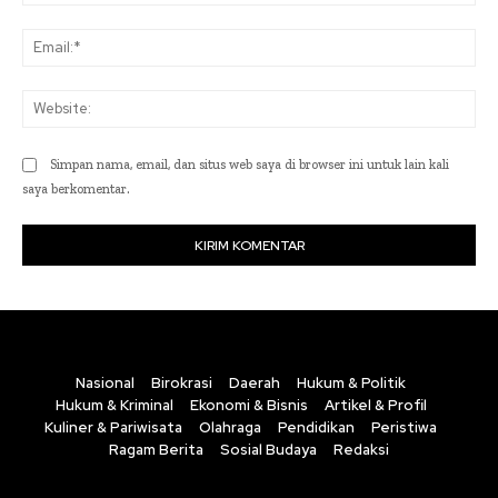
Ema
Web
Simpan nama, email, dan situs web saya di browser ini untuk lain kali
saya berkomentar.
Nasional
Birokrasi
Daerah
Hukum & Politik
Hukum & Kriminal
Ekonomi & Bisnis
Artikel & Profil
Kuliner & Pariwisata
Olahraga
Pendidikan
Peristiwa
Ragam Berita
Sosial Budaya
Redaksi