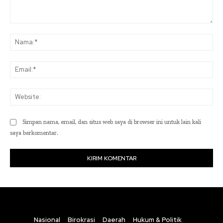
Komentar:
Na
Ema
Web
Simpan nama, email, dan situs web saya di browser ini untuk lain kali
saya berkomentar.
Nasional
Birokrasi
Daerah
Hukum & Politik