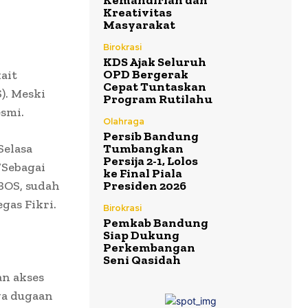
Kemandirian dan
Kreativitas
Masyarakat
Birokrasi
KDS Ajak Seluruh
OPD Bergerak
ait
Cepat Tuntaskan
). Meski
Program Rutilahu
esmi.
Olahraga
Persib Bandung
Selasa
Tumbangkan
Persija 2-1, Lolos
“Sebagai
ke Final Piala
BOS, sudah
Presiden 2026
gas Fikri.
Birokrasi
Pemkab Bandung
Siap Dukung
Perkembangan
Seni Qasidah
an akses
ya dugaan