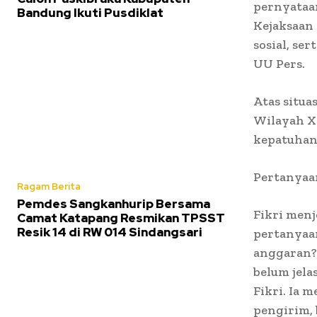
pernyataa
Bandung Ikuti Pusdiklat
Kejaksaan 
sosial, se
UU Pers.
Atas situa
Wilayah XI
kepatuhan 
Pertanyaan
Ragam Berita
Pemdes Sangkanhurip Bersama
Fikri menj
Camat Katapang Resmikan TPSST
Resik 14 di RW 014 Sindangsari
pertanyaan
anggaran? 
belum jela
Fikri. Ia 
pengirim,