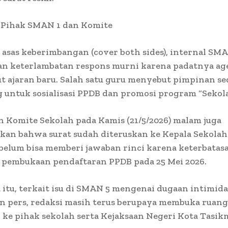
i Pihak SMAN 1 dan Komite
sas keberimbangan (cover both sides), internal SMA
an keterlambatan respons murni karena padatnya ag
 ajaran baru. Salah satu guru menyebut pimpinan se
g untuk sosialisasi PPDB dan promosi program “Sekol
 Komite Sekolah pada Kamis (21/5/2026) malam juga
an bahwa surat sudah diteruskan ke Kepala Sekolah
belum bisa memberi jawaban rinci karena keterbatas
 pembukaan pendaftaran PPDB pada 25 Mei 2026.
itu, terkait isu di SMAN 5 mengenai dugaan intimida
n pers, redaksi masih terus berupaya membuka ruang
 ke pihak sekolah serta Kejaksaan Negeri Kota Tasik