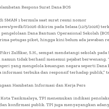
elambatan Respons Surat Dana BOS
di SMAN 1 bermula saat surat resmi nomor
ews/pwdk/I/2026 dikirim pada Selasa (12/5/2026) terk
 pengelolaan Dana Bantuan Operasional Sekolah (BOS
rima petugas piket, hingga kini belum ada jawaban r
 Fikri Zulfikar, S.H., sempat mendatangi sekolah pada 
), namun tidak berhasil menemui pejabat berwenang. 
egeri yang mengelola keuangan negara seperti Dana 
 informasi terbuka dan responsif terhadap publik,” te
ugaan Hambatan Informasi dan Kerja Pers
 Kota Tasikmalaya, TPI menemukan indikasi penolak
 dan konfirmasi publik. TPI juga menyayangkan adan