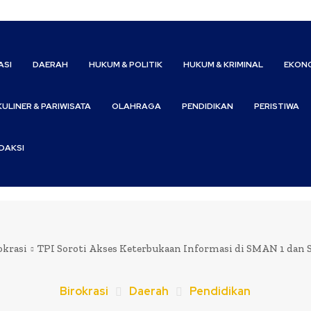
ASI
DAERAH
HUKUM & POLITIK
HUKUM & KRIMINAL
EKONO
KULINER & PARIWISATA
OLAHRAGA
PENDIDIKAN
PERISTIWA
DAKSI
okrasi
TPI Soroti Akses Keterbukaan Informasi di SMAN 1 dan 
Birokrasi
Daerah
Pendidikan