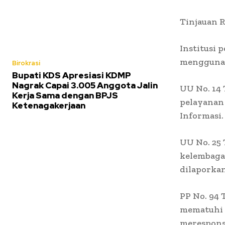
Tinjauan R
Institusi 
menggunak
Birokrasi
Bupati KDS Apresiasi KDMP
Nagrak Capai 3.005 Anggota Jalin
UU No. 14 
Kerja Sama dengan BPJS
pelayanan 
Ketenagakerjaan
Informasi.
UU No. 25 
kelembaga
dilaporka
PP No. 94 
mematuhi d
merespons 