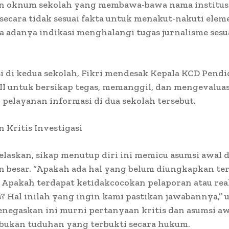
n oknum sekolah yang membawa-bawa nama institus
secara tidak sesuai fakta untuk menakut-nakuti elem
rta adanya indikasi menghalangi tugas jurnalisme sesua
si di kedua sekolah, Fikri mendesak Kepala KCD Pend
I untuk bersikap tegas, memanggil, dan mengevaluas
pelayanan informasi di dua sekolah tersebut.
 Kritis Investigasi
elaskan, sikap menutup diri ini memicu asumsi awal 
 besar. “Apakah ada hal yang belum diungkapkan ter
Apakah terdapat ketidakcocokan pelaporan atau real
s? Hal inilah yang ingin kami pastikan jawabannya,”
menegaskan ini murni pertanyaan kritis dan asumsi a
 bukan tuduhan yang terbukti secara hukum.