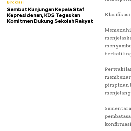
Birokrasi
Sambut Kunjungan Kepala Staf
Klarifikas
Kepresidenan, KDS Tegaskan
Komitmen Dukung Sekolah Rakyat
Memenuhi a
menjelask
menyambut
berkelilin
Perwakilan
membenark
pimpinan 
menjelang
Sementara 
pembatasa
konfirmasi