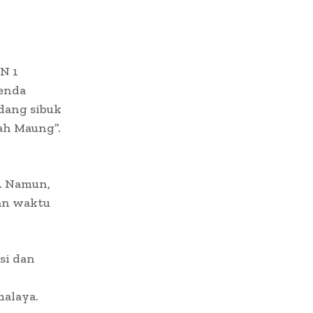
N 1
enda
dang sibuk
ah Maung”.
. Namun,
an waktu
si dan
malaya.