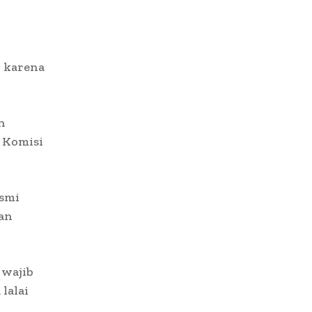
k karena
n
i Komisi
esmi
an
 wajib
lalai