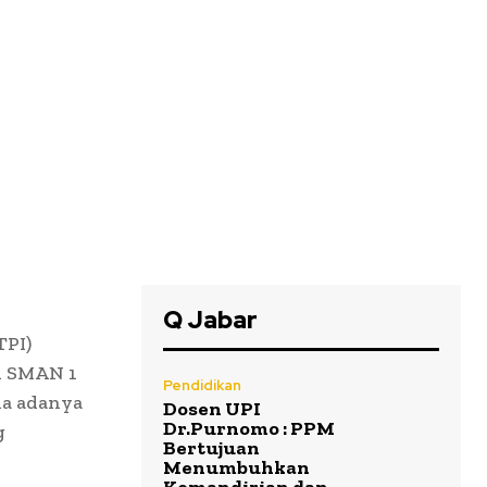
Q Jabar
TPI)
di SMAN 1
Pendidikan
na adanya
Dosen UPI
Dr.Purnomo : PPM
g
Bertujuan
Menumbuhkan