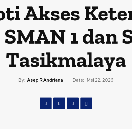
oti Akses Ket
i SMAN 1 dan
Tasikmalaya
By:
Asep R Andriana
Date:
Mei 22, 2026