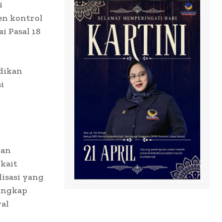
i
en kontrol
i Pasal 18
idikan
i
dan
kait
isasi yang
 ungkap
wal