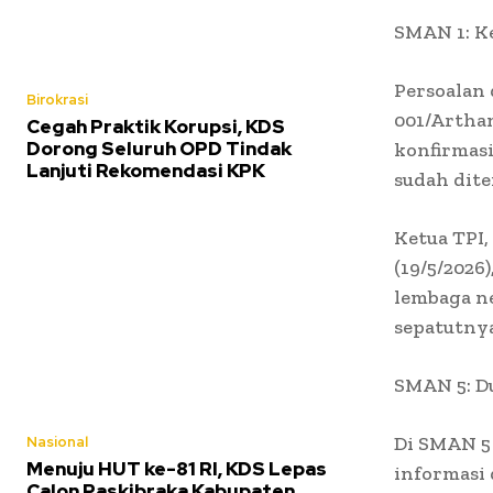
SMAN 1: K
Persoalan 
Birokrasi
001/Arthan
Cegah Praktik Korupsi, KDS
Dorong Seluruh OPD Tindak
konfirmasi
Lanjuti Rekomendasi KPK
sudah dite
Ketua TPI,
(19/5/2026
lembaga n
sepatutnya
SMAN 5: D
Di SMAN 5
Nasional
Menuju HUT ke-81 RI, KDS Lepas
informasi
Calon Paskibraka Kabupaten