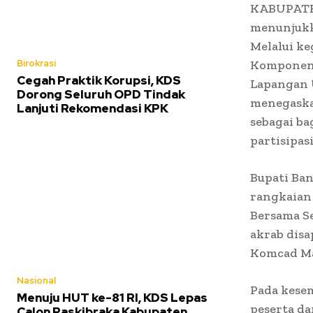
KABUPATE
menunjukk
Melalui ke
Komponen 
Birokrasi
Cegah Praktik Korupsi, KDS
Lapangan 
Dorong Seluruh OPD Tindak
menegaska
Lanjuti Rekomendasi KPK
sebagai ba
partisipas
Bupati Ba
rangkaian 
Bersama S
akrab dis
Komcad Ma
Nasional
Pada kese
Menuju HUT ke-81 RI, KDS Lepas
peserta da
Calon Paskibraka Kabupaten