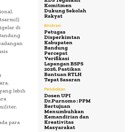
KDS Tegaskan
Komitmen
Dukung Sekolah
onal.
Rakyat
tsarmil)
Birokrasi
gelar di
Petugas
 Bandung
Disperkimtan
Kabupaten
cadangan
Bandung
asis
Percepat
Verifikasi
Lapangan BSPS
2026, Pastikan
Bantuan RTLH
h
Tepat Sasaran
ara.
Pendidikan
yang lebih
Dosen UPI
ara
Dr.Purnomo : PPM
Bertujuan
iliter.
Menumbuhkan
Kemandirian dan
Kreativitas
ada para
Masyarakat