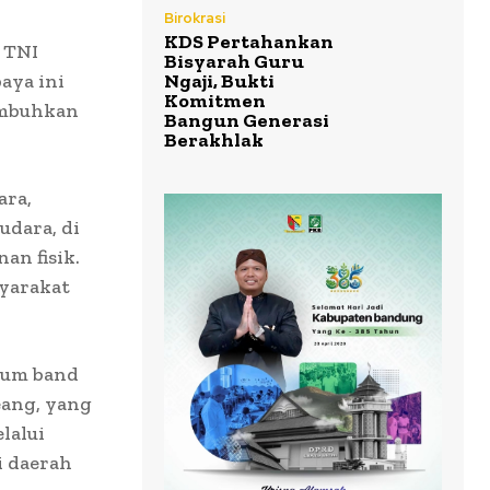
Birokrasi
KDS Pertahankan
 TNI
Bisyarah Guru
aya ini
Ngaji, Bukti
Komitmen
umbuhkan
Bangun Generasi
Berakhlak
ara,
udara, di
an fisik.
syarakat
drum band
eang, yang
lalui
 daerah