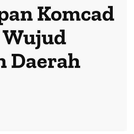
apan Komcad
i Wujud
n Daerah