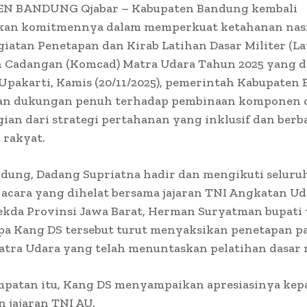
N BANDUNG Qjabar – Kabupaten Bandung kembali
an komitmennya dalam memperkuat ketahanan nasi
giatan Penetapan dan Kirab Latihan Dasar Militer (La
Cadangan (Komcad) Matra Udara Tahun 2025 yang di
Upakarti, Kamis (20/11/2025), pemerintah Kabupaten
n dukungan penuh terhadap pembinaan komponen 
gian dari strategi pertahanan yang inklusif dan berb
i rakyat.
ndung, Dadang Supriatna hadir dan mengikuti seluru
acara yang dihelat bersama jajaran TNI Angkatan Ud
ekda Provinsi Jawa Barat, Herman Suryatman bupati 
apa Kang DS tersebut turut menyaksikan penetapan p
tra Udara yang telah menuntaskan pelatihan dasar m
mpatan itu, Kang DS menyampaikan apresiasinya kep
n jajaran TNI AU.