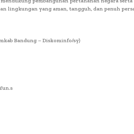
f mendukung pembangunan pertahanan negara serta
an lingkungan yang aman, tangguh, dan penuh pers
mkab Bandung – Diskominfo/sy)
 Yun.s