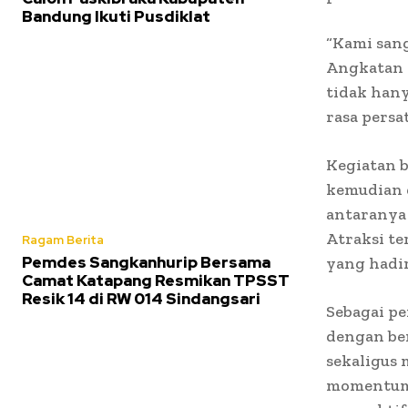
Bandung Ikuti Pusdiklat
“Kami san
Angkatan 
tidak han
rasa persa
Kegiatan b
kemudian d
antaranya 
Atraksi te
Ragam Berita
Pemdes Sangkanhurip Bersama
yang hadir
Camat Katapang Resmikan TPSST
Resik 14 di RW 014 Sindangsari
Sebagai pe
dengan be
sekaligus 
momentum 