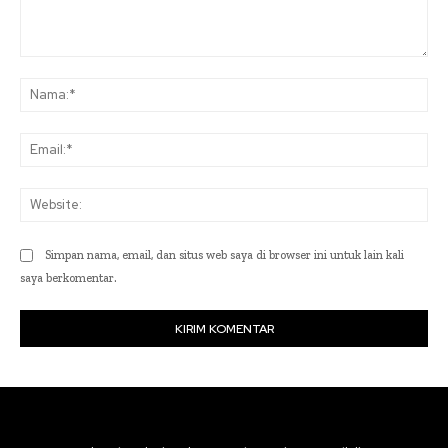
Komentar:
Na
Ema
Web
Simpan nama, email, dan situs web saya di browser ini untuk lain kali
saya berkomentar.