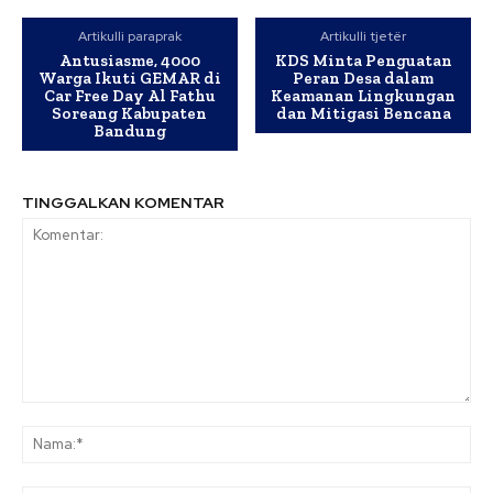
Artikulli paraprak
Artikulli tjetër
Antusiasme, 4000
KDS Minta Penguatan
Warga Ikuti GEMAR di
Peran Desa dalam
Car Free Day Al Fathu
Keamanan Lingkungan
Soreang Kabupaten
dan Mitigasi Bencana
Bandung
TINGGALKAN KOMENTAR
Komentar:
Na