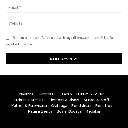
Ema
Web
Simpan nama, email, dan situs web saya di browser ini untuk lain kali
saya berkomentar.
Nasional
Birokrasi
Daerah
Hukum & Politik
Hukum & Kriminal
Ekonomi & Bisnis
Artikel & Profil
Kuliner & Pariwisata
Olahraga
Pendidikan
Peristiwa
Ragam Berita
Sosial Budaya
Redaksi