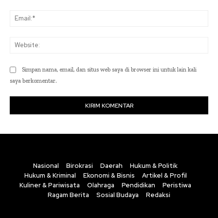
Ema
Web
Simpan nama, email, dan situs web saya di browser ini untuk lain kali
saya berkomentar.
Nasional
Birokrasi
Daerah
Hukum & Politik
Hukum & Kriminal
Ekonomi & Bisnis
Artikel & Profil
Kuliner & Pariwisata
Olahraga
Pendidikan
Peristiwa
Ragam Berita
Sosial Budaya
Redaksi