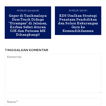
Artikulli paraprak
Artikulli tjetër
Geger di Tasikmalaya:
KDS Usulkan Strategi
Dum Truck Diduga
Penataan Pendidikan
“Dirampas” di Jalanan,
dan Solusi Kekurangan
Korban Sebut Aturan
Guru ke
OJK dan Putusan MK
Kemendikdasmen
Dikangkangi!
TINGGALKAN KOMENTAR
Komentar:
Na