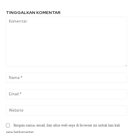
TINGGALKAN KOMENTAR
Komentar:
Na
Ema
Web
Simpan nama, email, dan situs web saya di browser ini untuk lain kali
saya berkomentar.