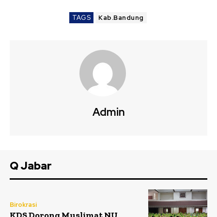
TAGS
Kab.Bandung
Admin
Q Jabar
Birokrasi
KDS Dorong Muslimat NU