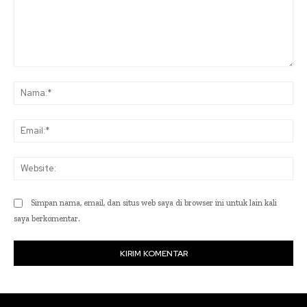
Komentar:
Na
Ema
Web
Simpan nama, email, dan situs web saya di browser ini untuk lain kali
saya berkomentar.