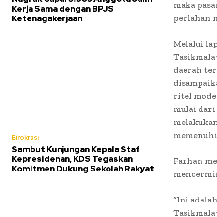
maka pasa
Kerja Sama dengan BPJS
perlahan m
Ketenagakerjaan
Melalui l
Tasikmala
daerah ter
disampaika
ritel mode
mulai dari
melakukan
memenuhi 
Birokrasi
Sambut Kunjungan Kepala Staf
Kepresidenan, KDS Tegaskan
Farhan me
Komitmen Dukung Sekolah Rakyat
mencermin
“Ini adal
Tasikmala