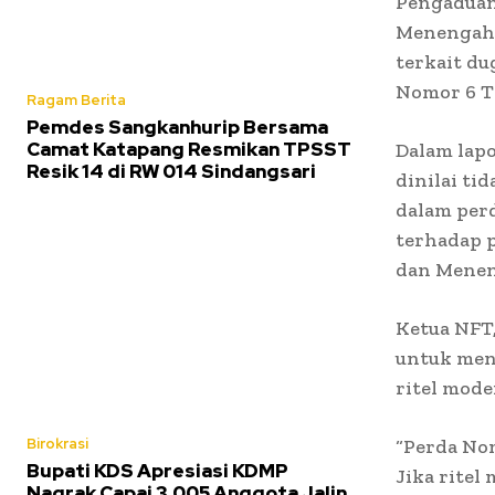
Pengaduan 
Menengah,
terkait d
Nomor 6 Ta
Ragam Berita
Pemdes Sangkanhurip Bersama
Camat Katapang Resmikan TPSST
Dalam lap
Resik 14 di RW 014 Sindangsari
dinilai ti
dalam perd
terhadap p
dan Meneng
Ketua NFT,
untuk men
ritel mode
Birokrasi
“Perda No
Bupati KDS Apresiasi KDMP
Jika ritel
Nagrak Capai 3.005 Anggota Jalin