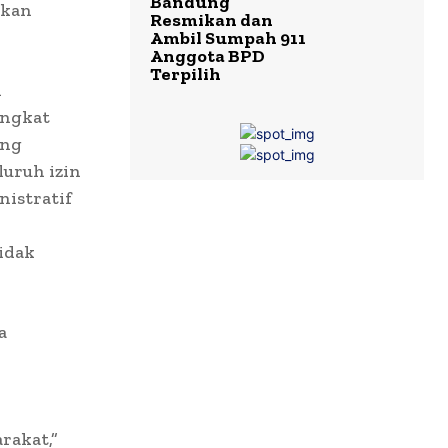
Bandung
akan
Resmikan dan
Ambil Sumpah 911
Anggota BPD
Terpilih
n
angkat
ang
luruh izin
nistratif
idak
a
rakat,”