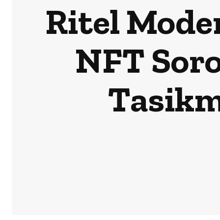
Ritel Mode
NFT Sor
Tasikm