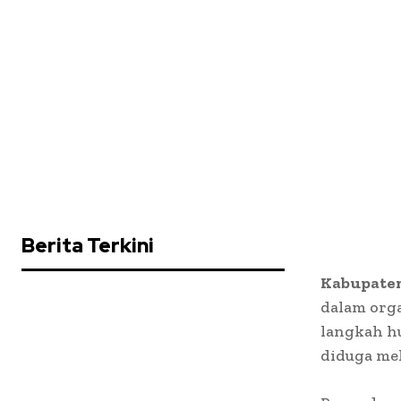
Berita Terkini
Kabupaten
dalam org
langkah h
diduga me