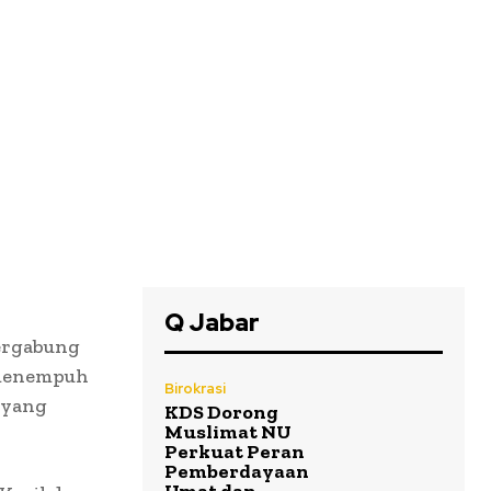
Q Jabar
ergabung
 menempuh
Birokrasi
 yang
KDS Dorong
Muslimat NU
Perkuat Peran
Pemberdayaan