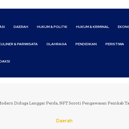
ASI
DAERAH
HUKUM & POLITIK
HUKUM & KRIMINAL
EKONO
KULINER & PARIWISATA
OLAHRAGA
PENDIDIKAN
PERISTIWA
DAKSI
Modern Diduga Langgar Perda, NFT Soroti Pengawasan Pemkab T
Daerah