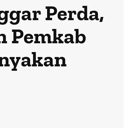
ggar Perda,
n Pemkab
anyakan