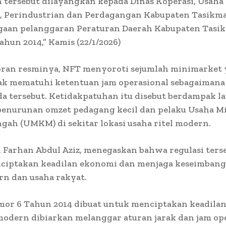
tersebut dilayangkan kepada Dinas Koperasi, Usaha 
 Perindustrian dan Perdagangan Kabupaten Tasikm
ugaan pelanggaran Peraturan Daerah Kabupaten Tasi
hun 2014,” Kamis (22/1/2026)
oran resminya, NFT menyoroti sejumlah minimarket
dak mematuhi ketentuan jam operasional sebagaimana
a tersebut. Ketidakpatuhan itu disebut berdampak 
enurunan omzet pedagang kecil dan pelaku Usaha Mik
ah (UMKM) di sekitar lokasi usaha ritel modern.
 Farhan Abdul Aziz, menegaskan bahwa regulasi ters
ciptakan keadilan ekonomi dan menjaga keseimbang
rn dan usaha rakyat.
mor 6 Tahun 2014 dibuat untuk menciptakan keadila
 modern dibiarkan melanggar aturan jarak dan jam ope