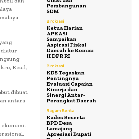
Umat dan
Kecil dan
Pembangunan
alaya
SDM
kmalaya
Birokrasi
Ketua Harian
APKASI
Sampaikan
 yang
Aspirasi Fiskal
Daerah ke Komisi
 diatur
II DPR RI
langsung
Birokrasi
ro, Kecil,
KDS Tegaskan
Pentingnya
Evaluasi Capaian
Kinerja dan
ebut dibuat
Sinergi Antar-
an antara
Perangkat Daerah
Ragam Berita
Kades Beserta
BPD Desa
n ekonomi.
Lamajang
rasional,
Apresiasi Bupati