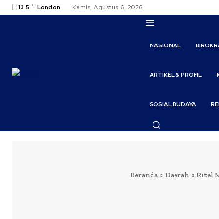
C
13.5
London
Kamis, Agustus 6, 2026
NASIONAL
BIROKR
ARTIKEL & PROFIL
SOSIAL BUDAYA
RE
Beranda
Daerah
Ritel 