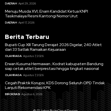
DAERAH
April 29, 2026
Menuju Musda XVI, Enam Kandidat Ketua KNPI
Tasikmalaya Resmi Kantongi Nomor Urut
DAERAH
April 17, 2026
Berita Terbaru
Bupati Cup XIII Tarung Derajat 2026 Digelar, 240 Atlet
dari 33 Satlak Ramaikan Kejuaraan
OLAHRAGA
Agustus 7, 2026
Erwan Kusuma Hermawan ; Kodrat kabupaten Bandung
siap cetak atlet berprestasi hingga tingkat nasional
OLAHRAGA
Agustus 7, 2026
Cegah Praktik Korupsi, KDS Dorong Seluruh OPD Tindak
Lanjuti Rekomendasi KPK
BIROKRASI
Agustus 6, 2026
© Q'Jabar By InCloud Design