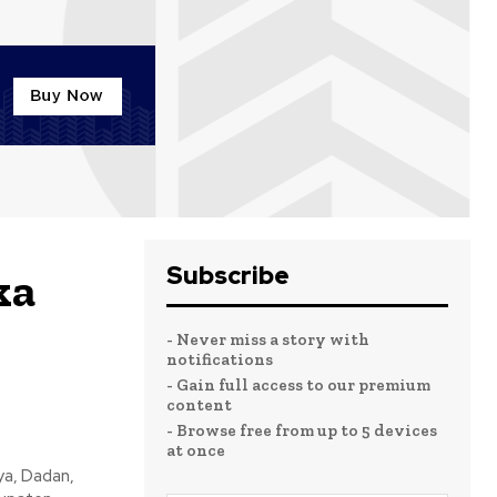
Subscribe
ka
- Never miss a story with
notifications
- Gain full access to our premium
content
- Browse free from up to 5 devices
at once
ya, Dadan,