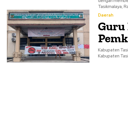
dengan memben
Tasikmalaya, Ra
Daerah
Guru 
Pemk
Kabupaten Tasik
Kabupaten Tasik