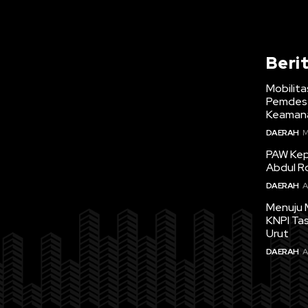
Beri
Mobilita
Pemdes 
Keamana
DAERAH
M
PAW Kepa
Abdul R
DAERAH
A
Menuju 
KNPI Ta
Urut
DAERAH
A