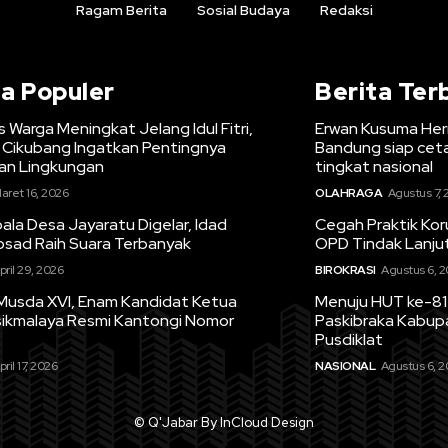
Ragam Berita
Sosial Budaya
Redaksi
ta Populer
Berita Ter
s Warga Meningkat Jelang Idul Fitri,
Erwan Kusuma Her
Cikubang Ingatkan Pentingnya
Bandung siap ceta
n Lingkungan
tingkat nasional
aret 16, 2026
OLAHRAGA
Agustus 7,
la Desa Jayaratu Digelar, Idad
Cegah Praktik Kor
osad Raih Suara Terbanyak
OPD Tindak Lanju
pril 29, 2026
BIROKRASI
Agustus 6, 
Musda XVI, Enam Kandidat Ketua
Menuju HUT ke-81 
sikmalaya Resmi Kantongi Nomor
Paskibraka Kabup
Pusdiklat
pril 17, 2026
NASIONAL
Agustus 6, 
© Q'Jabar By InCloud Design