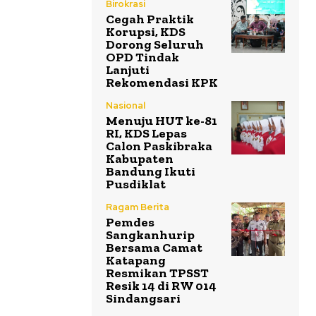
Birokrasi
Cegah Praktik
Korupsi, KDS
Dorong Seluruh
OPD Tindak
Lanjuti
Rekomendasi KPK
Nasional
Menuju HUT ke-81
RI, KDS Lepas
Calon Paskibraka
Kabupaten
Bandung Ikuti
Pusdiklat
Ragam Berita
Pemdes
Sangkanhurip
Bersama Camat
Katapang
Resmikan TPSST
Resik 14 di RW 014
Sindangsari