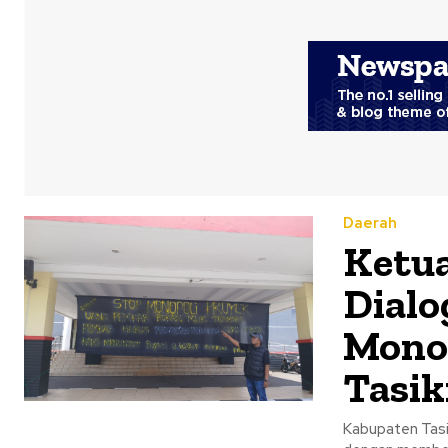
Daerah
Ketu
Dialo
Monop
Tasi
Kabupaten Tasi