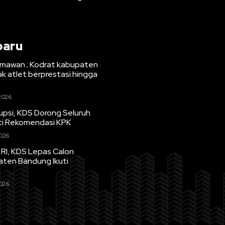
baru
mawan ; Kodrat kabupaten
k atlet berprestasi hingga
 2026
upsi, KDS Dorong Seluruh
ti Rekomendasi KPK
2026
RI, KDS Lepas Calon
aten Bandung Ikuti
2026