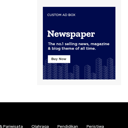
 & Pariwisata
Olahraga
Pendidikan
Peristiwa