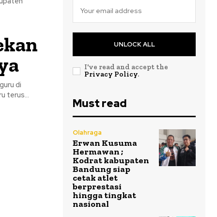
bupaten
ekan
UNLOCK ALL
ya
I've read and accept the
Privacy Policy
.
guru di
 terus...
Must read
Olahraga
Erwan Kusuma
Hermawan ;
Kodrat kabupaten
Bandung siap
cetak atlet
berprestasi
hingga tingkat
nasional