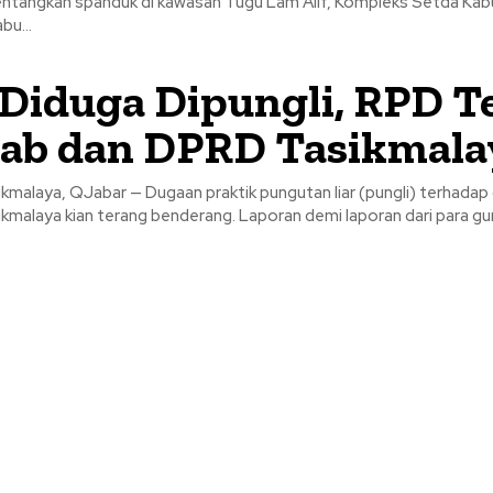
tangkan spanduk di kawasan Tugu Lam Alif, Kompleks Setda Ka
bu...
Diduga Dipungli, RPD T
ab dan DPRD Tasikmala
malaya, QJabar — Dugaan praktik pungutan liar (pungli) terhadap 
malaya kian terang benderang. Laporan demi laporan dari para guru