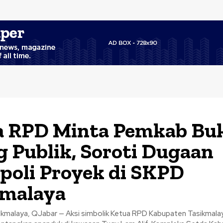
a RPD Minta Pemkab Bu
g Publik, Soroti Dugaan
oli Proyek di SKPD
kmalaya
kmalaya, QJabar — Aksi simbolik Ketua RPD Kabupaten Tasikmala