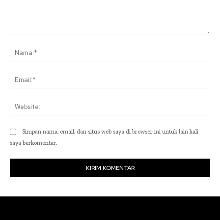
Komentar:
Na
Ema
Web
Simpan nama, email, dan situs web saya di browser ini untuk lain kali
saya berkomentar.