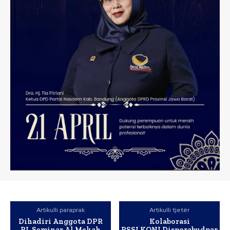
Artikulli paraprak
Artikulli tjetër
Dihadiri Anggota DPR
Kolaborasi
RI, Seminar Al Mekah
PSSI,KONI,Disporabudpar