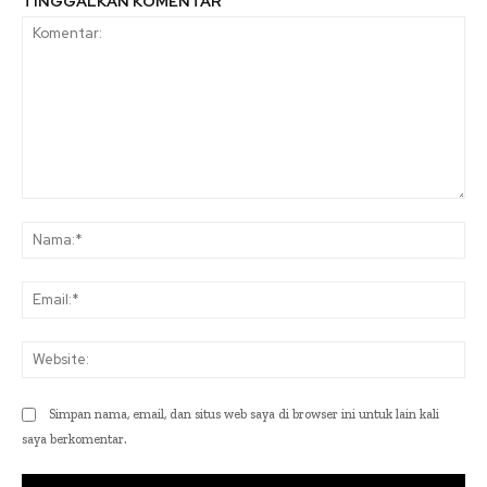
TINGGALKAN KOMENTAR
Komentar:
Na
Ema
Web
Simpan nama, email, dan situs web saya di browser ini untuk lain kali
saya berkomentar.