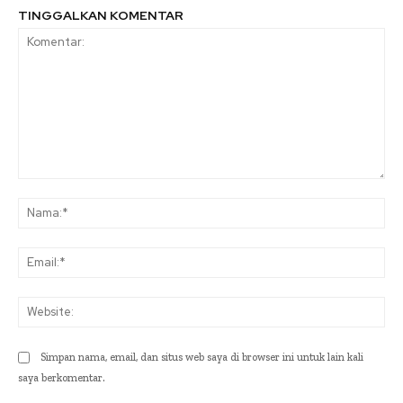
TINGGALKAN KOMENTAR
Komentar:
Na
Ema
Web
Simpan nama, email, dan situs web saya di browser ini untuk lain kali
saya berkomentar.