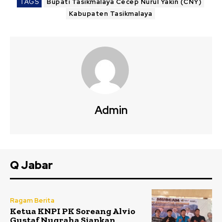
TAGS
Bupati Tasikmalaya Cecep Nurul Yakin (CNY)
Kabupaten Tasikmalaya
Admin
Q Jabar
Ragam Berita
Ketua KNPI PK Soreang Alvio
Gustaf Nugraha Siapkan