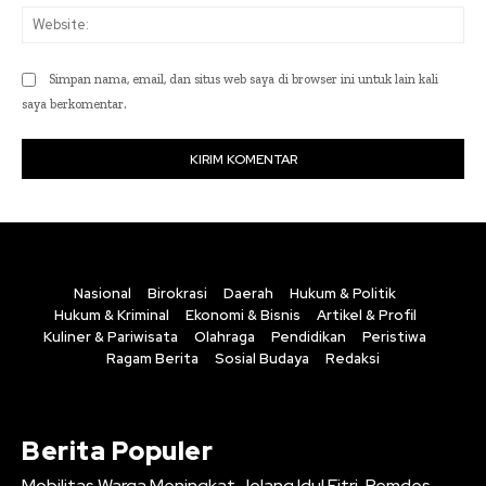
Web
Simpan nama, email, dan situs web saya di browser ini untuk lain kali
saya berkomentar.
Nasional
Birokrasi
Daerah
Hukum & Politik
Hukum & Kriminal
Ekonomi & Bisnis
Artikel & Profil
Kuliner & Pariwisata
Olahraga
Pendidikan
Peristiwa
Ragam Berita
Sosial Budaya
Redaksi
Berita Populer
Mobilitas Warga Meningkat Jelang Idul Fitri, Pemdes