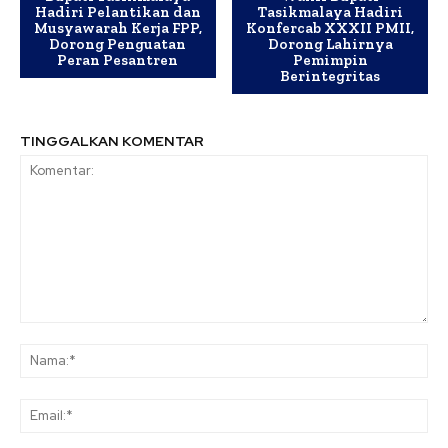
Hadiri Pelantikan dan
Tasikmalaya Hadiri
Musyawarah Kerja FPP,
Konfercab XXXII PMII,
Dorong Penguatan
Dorong Lahirnya
Peran Pesantren
Pemimpin
Berintegritas
TINGGALKAN KOMENTAR
Komentar:
Na
Ema