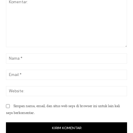
Komentar:
Na
Ema
Web
Simpan nama, email, dan situs web saya di browser ini untuk lain kali
saya berkomentar.