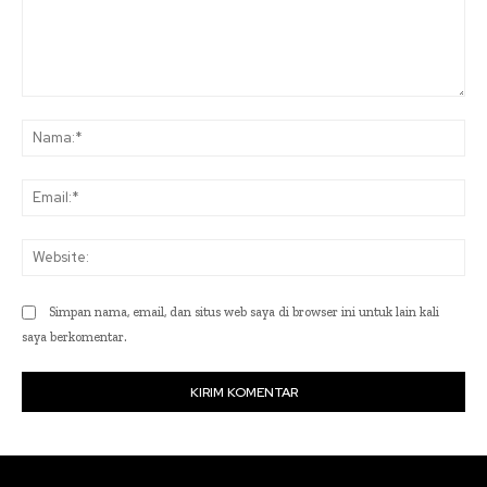
Komentar:
Na
Ema
Web
Simpan nama, email, dan situs web saya di browser ini untuk lain kali
saya berkomentar.