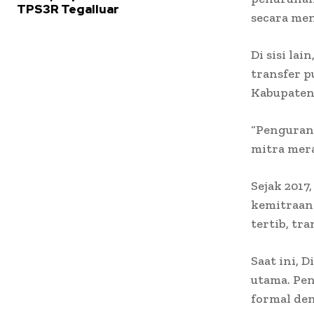
TPS3R Tegalluar
secara me
Di sisi la
transfer p
Kabupaten
“Penguran
mitra mera
Sejak 201
kemitraan 
tertib, tr
Saat ini, 
utama. Pen
formal den