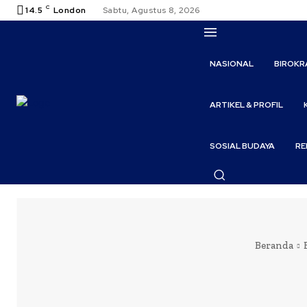
C
14.5
London
Sabtu, Agustus 8, 2026
NASIONAL
BIROKR
ARTIKEL & PROFIL
SOSIAL BUDAYA
RE
Beranda