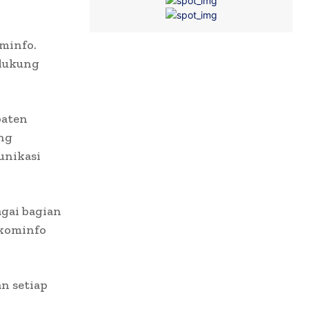
ominfo.
dukung
paten
ang
unikasi
gai bagian
skominfo
n setiap