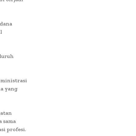
 dana
l
luruh
ministrasi
la yang
katan
a sama
si profesi.