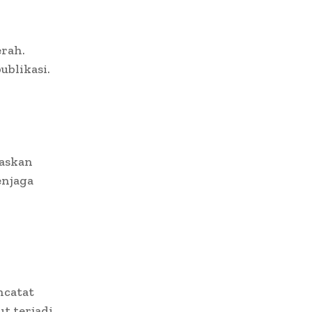
erah.
blikasi.
taskan
enjaga
ncatat
t terjadi