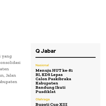
Q Jabar
i yang
onsolidasi
Nasional
paten
Menuju HUT ke-81
RI, KDS Lepas
n, Jalan
Calon Paskibraka
abupaten
Kabupaten
Bandung Ikuti
Pusdiklat
Olahraga
Bupati Cup XIII