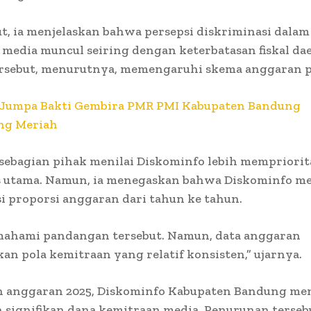
ut, ia menjelaskan bahwa persepsi diskriminasi dalam
media muncul seiring dengan keterbatasan fiskal da
ersebut, menurutnya, memengaruhi skema anggaran pu
Jumpa Bakti Gembira PMR PMI Kabupaten Bandung
ng Meriah
, sebagian pihak menilai Diskominfo lebih mempriori
s utama. Namun, ia menegaskan bahwa Diskominfo m
i proporsi anggaran dari tahun ke tahun.
ahami pandangan tersebut. Namun, data anggaran
n pola kemitraan yang relatif konsisten,” ujarnya.
n anggaran 2025, Diskominfo Kabupaten Bandung me
signifikan dana kemitraan media. Penurunan tersebu