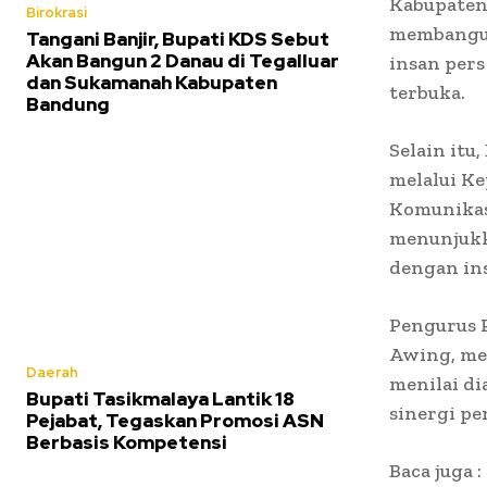
Kabupaten
Birokrasi
membangun
Tangani Banjir, Bupati KDS Sebut
Akan Bangun 2 Danau di Tegalluar
insan pers
dan Sukamanah Kabupaten
terbuka.
Bandung
Selain it
melalui Ke
Komunikas
menunjukk
dengan ins
Pengurus P
Awing, men
Daerah
menilai d
Bupati Tasikmalaya Lantik 18
sinergi p
Pejabat, Tegaskan Promosi ASN
Berbasis Kompetensi
Baca juga :