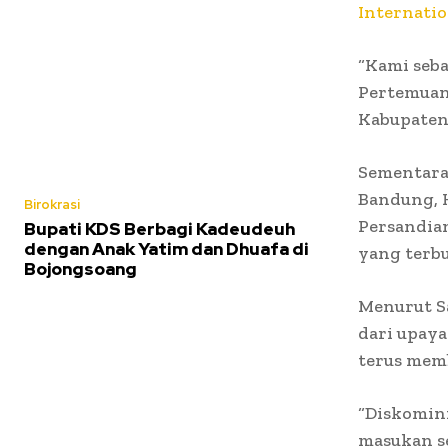
Internatio
“Kami seba
Pertemuan
Kabupaten
Sementara
Bandung, H
Birokrasi
Persandia
Bupati KDS Berbagi Kadeudeuh
dengan Anak Yatim dan Dhuafa di
yang terbu
Bojongsoang
Menurut S
dari upaya
terus mem
“Diskominf
masukan se