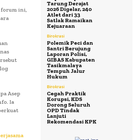
Tarung Derajat
2026 Digelar, 240
forum ini,
Atlet dari 33
cara
Satlak Ramaikan
Kejuaraan
Birokrasi
Polemik Peci dan
uan
Santri Berujung
inas
Laporan Polisi,
GIBAS Kabupaten
rsebut
Tasikmalaya
log
Tempuh Jalur
Hukum
Birokrasi
apa Asep
Cegah Praktik
Korupsi, KDS
fo. Ia
Dorong Seluruh
perkuat
OPD Tindak
Lanjuti
Rekomendasi KPK
Kerjasama