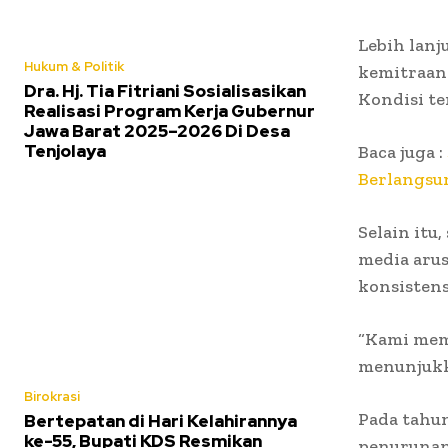
Lebih lanj
Hukum & Politik
kemitraan 
Dra. Hj. Tia Fitriani Sosialisasikan
Kondisi t
Realisasi Program Kerja Gubernur
Jawa Barat 2025–2026 Di Desa
Tenjolaya
Baca juga :
Berlangsu
Selain itu
media aru
konsistens
“Kami mem
menunjukka
Birokrasi
Pada tahu
Bertepatan di Hari Kelahirannya
ke-55, Bupati KDS Resmikan
penurunan 