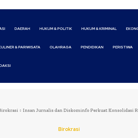
ASI
DAERAH
HUKUM & POLITIK
HUKUM & KRIMINAL
EKONO
KULINER & PARIWISATA
OLAHRAGA
PENDIDIKAN
PERISTIWA
DAKSI
Birokrasi
Insan Jurnalis dan Diskominfo Perkuat Konsolidasi R
Birokrasi