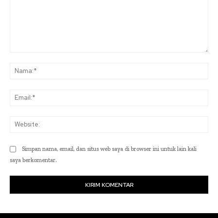
Komentar:
Na
Ema
Web
Simpan nama, email, dan situs web saya di browser ini untuk lain kali
saya berkomentar.