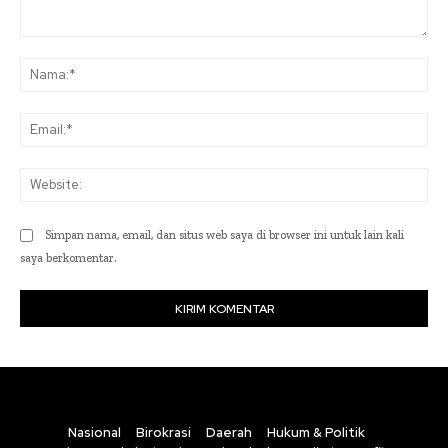
Komentar:
Na
Ema
Web
Simpan nama, email, dan situs web saya di browser ini untuk lain kali
saya berkomentar.
Nasional
Birokrasi
Daerah
Hukum & Politik