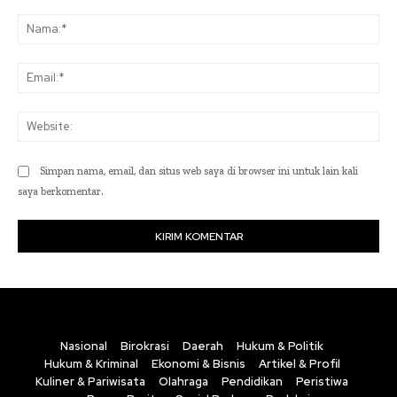
Komentar:
Na
Ema
Web
Simpan nama, email, dan situs web saya di browser ini untuk lain kali
saya berkomentar.
Nasional
Birokrasi
Daerah
Hukum & Politik
Hukum & Kriminal
Ekonomi & Bisnis
Artikel & Profil
Kuliner & Pariwisata
Olahraga
Pendidikan
Peristiwa